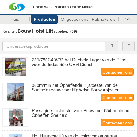
China Work Platforms Online Market
Huis
Producten
Ongeveer ons
Fabrieksreis
>>
Bouw Hoist Lift
Kwaliteit
supplier.
(69)
230/750CA/W33 het Dubbele Lager van de Rijrol
voor de Industriële OEM Dienst
Contacteer ons
060m/min het Opheffende Hijstoestel van de
Snelheidsbouw voor High-rise Bouwprojecten
Contacteer ons
Passagiershijstoestel voor Bouw met 054m/min het
Opheffen Snelheid
Contacteer ons
Het Hijstoestellift van de veiligheidsapparaat