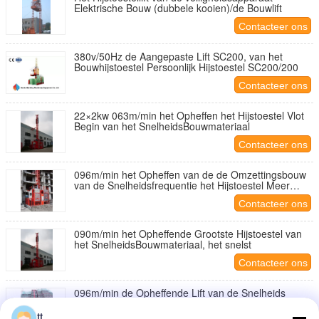
Elektrische Bouw (dubbele kooien)/de Bouwlift
Contacteer ons
380v/50Hz de Aangepaste Lift SC200, van het
Bouwhijstoestel Persoonlijk Hijstoestel SC200/200
Contacteer ons
22×2kw 063m/min het Opheffen het Hijstoestel Vlot
Begin van het SnelheidsBouwmateriaal
Contacteer ons
096m/min het Opheffen van de de Omzettingsbouw
van de Snelheidsfrequentie het Hijstoestel Meer
vlote Rit
Contacteer ons
090m/min het Opheffende Grootste Hijstoestel van
het SnelheidsBouwmateriaal, het snelst
Contacteer ons
096m/min de Opheffende Lift van de Snelheids
Elektrische Ladder met Lading 2000kg
tt