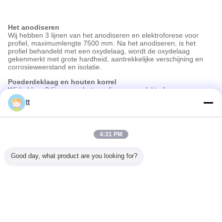
Het anodiseren
Wij hebben 3 lijnen van het anodiseren en elektroforese voor
profiel, maximumlengte 7500 mm. Na het anodiseren, is het
profiel behandeld met een oxydelaag, wordt de oxydelaag
gekenmerkt met grote hardheid, aantrekkelijke verschijning en
corrosieweerstand en isolatie.
Poederdeklaag en houten korrel
Wij hebben 3 lijnen van het anodiseren en elektroforese voor
profiel, maximumlengte 7500 mm. Het profiel wordt aangeboden
tt
met vele soorten kleuren, is het resultaat duurzaam, hoog - de
kwaliteit en aantrekkelijk eindigt. De deklaag zal niet het milieu
vluchtig maken, oxyderen of verontreinigen, zodat is het goed
voor binnen of openluchtdecoratie.
4:31 PM
Het oppoetsen en het borstelen
Good day, what product are you looking for?
De geïmiteerde oppervlakte is uniek, realistisch, natuurlijk en
schitterend. Het verzet zich tegen de vrije verouderen, erosie en
het onderhoud, daarom groeit het snel op het gebied van
funituredecoratie. en het wordt één van de substituten van het
eersteklas profiel van het decoratiealuminium.
Veranderingstaal
s