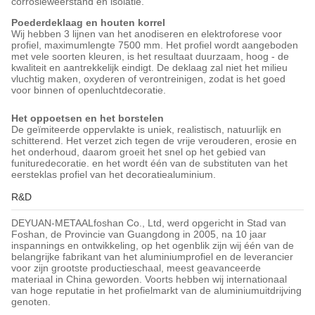
corrosieweerstand en isolatie.
Poederdeklaag en houten korrel
Wij hebben 3 lijnen van het anodiseren en elektroforese voor
profiel, maximumlengte 7500 mm. Het profiel wordt aangeboden
met vele soorten kleuren, is het resultaat duurzaam, hoog - de
kwaliteit en aantrekkelijk eindigt. De deklaag zal niet het milieu
vluchtig maken, oxyderen of verontreinigen, zodat is het goed
voor binnen of openluchtdecoratie.
Het oppoetsen en het borstelen
De geïmiteerde oppervlakte is uniek, realistisch, natuurlijk en
schitterend. Het verzet zich tegen de vrije verouderen, erosie en
het onderhoud, daarom groeit het snel op het gebied van
funituredecoratie. en het wordt één van de substituten van het
eersteklas profiel van het decoratiealuminium.
R&D
DEYUAN-METAALfoshan Co., Ltd, werd opgericht in Stad van
Foshan, de Provincie van Guangdong in 2005, na 10 jaar
inspannings en ontwikkeling, op het ogenblik zijn wij één van de
belangrijke fabrikant van het aluminiumprofiel en de leverancier
voor zijn grootste productieschaal, meest geavanceerde
materiaal in China geworden. Voorts hebben wij internationaal
van hoge reputatie in het profielmarkt van de aluminiumuitdrijving
genoten.