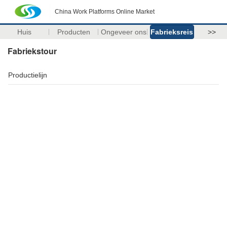
China Work Platforms Online Market
Huis
Producten
Ongeveer ons
Fabrieksreis
>>
Fabriekstour
Productielijn