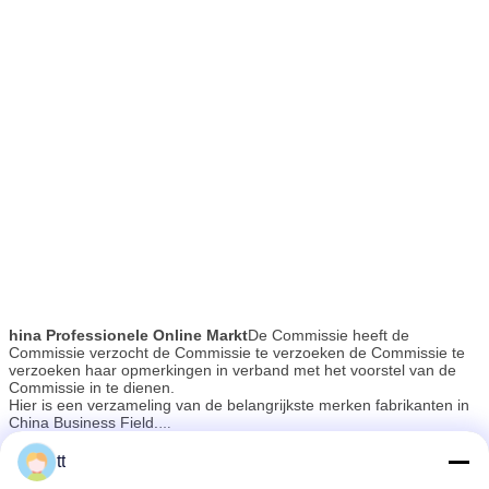
hina Professionele Online Markt
De Commissie heeft de
Commissie verzocht de Commissie te verzoeken de Commissie te
verzoeken haar opmerkingen in verband met het voorstel van de
Commissie in te dienen.
Hier is een verzameling van de belangrijkste merken fabrikanten in
China Business Field.
De fabrikanten beschikken over hoogwaardige professionele
Als gevolg van onze hoogwaardige producten en uitstekende
technici en geavanceerde moderne productieapparatuur.Alle
tt
klantenservice hebben zij een wereldwijd verkoopnetwerk
producten voldoen aan de internationale kwaliteitsnormen en
opgedaan dat Noord-Amerika, Zuid-Amerika, Oceanië en West-