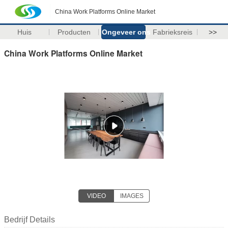
China Work Platforms Online Market
Huis
Producten
Ongeveer ons
Fabrieksreis
>>
China Work Platforms Online Market
VIDEO
IMAGES
Bedrijf Details