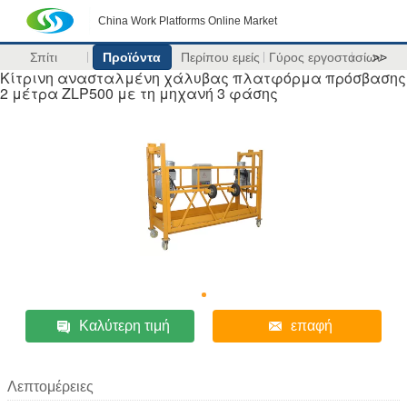
China Work Platforms Online Market
Σπίτι
Προϊόντα
Περίπου εμείς
Γύρος εργοστασίων
>>
Κίτρινη ανασταλμένη χάλυβας πλατφόρμα πρόσβασης
2 μέτρα ZLP500 με τη μηχανή 3 φάσης
Καλύτερη τιμή
επαφή
Λεπτομέρειες