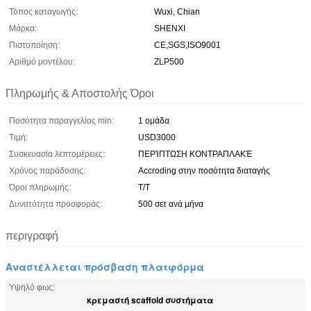
Τόπος καταγωγής:
Wuxi, Chian
Μάρκα:
SHENXI
Πιστοποίηση:
CE,SGS,ISO9001
Αριθμό μοντέλου:
ZLP500
Πληρωμής & Αποστολής Όροι
Ποσότητα παραγγελίας min:
1 ομάδα
Τιμή:
USD3000
Συσκευασία λεπτομέρειες:
ΠΕΡΊΠΤΩΣΗ ΚΟΝΤΡΑΠΛΑΚΈ
Χρόνος παράδοσης:
Accroding στην ποσότητα διαταγής
Όροι πληρωμής:
T/T
Δυνατότητα προσφοράς:
500 σετ ανά μήνα
περιγραφή
Αναστέλλεται πρόσβαση πλατφόρμα
Υψηλό φως:
κρεμαστή scaffold συστήματα