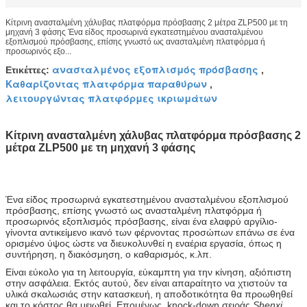
Κίτρινη ανασταλμένη χάλυβας πλατφόρμα πρόσβασης 2 μέτρα ZLP500 με τη
μηχανή 3 φάσης Ένα είδος προσωρινά εγκατεστημένου ανασταλμένου
εξοπλισμού πρόσβασης, επίσης γνωστό ως ανασταλμένη πλατφόρμα ή
προσωρινός εξο...
ανασταλμένος εξοπλισμός πρόσβασης
Ετικέττες:
,
Καθαρίζοντας πλατφόρμα παραθύρων
,
λειτουργώντας πλατφόρμες ικριωμάτων
Κίτρινη ανασταλμένη χάλυβας πλατφόρμα πρόσβασης 2
μέτρα ZLP500 με τη μηχανή 3 φάσης
Ένα είδος προσωρινά εγκατεστημένου ανασταλμένου εξοπλισμού
πρόσβασης, επίσης γνωστό ως ανασταλμένη πλατφόρμα ή
προσωρινός εξοπλισμός πρόσβασης, είναι ένα ελαφρύ αργίλιο-
γίνοντα αντικείμενο ικανό των φέρνοντας προσώπων επάνω σε ένα
ορισμένο ύψος ώστε να διευκολυνθεί η εναέρια εργασία, όπως η
συντήρηση, η διακόσμηση, ο καθαρισμός, κ.λπ.
Είναι εύκολο για τη λειτουργία, εύκαμπτη για την κίνηση, αξιόπιστη
στην ασφάλεια. Εκτός αυτού, δεν είναι απαραίτητο να χτιστούν τα
υλικά σκαλωσιάς στην κατασκευή, η αποδοτικότητα θα προωθηθεί
και το κόστος θα μειωθεί. Επομένως, knock-down σειράς
Shenxi