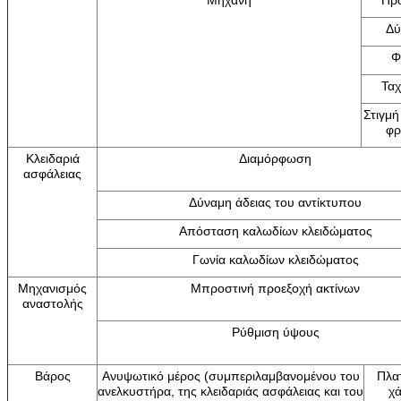
Μηχανή
Πρ
Δύ
Φ
Ταχ
Στιγμή
φρ
Κλειδαριά
Διαμόρφωση
ασφάλειας
Δύναμη άδειας του αντίκτυπου
Απόσταση καλωδίων κλειδώματος
Γωνία καλωδίων κλειδώματος
Μηχανισμός
Μπροστινή προεξοχή ακτίνων
αναστολής
Ρύθμιση ύψους
Βάρος
Ανυψωτικό μέρος (συμπεριλαμβανομένου του
Πλα
ανελκυστήρα, της κλειδαριάς ασφάλειας και του
χ