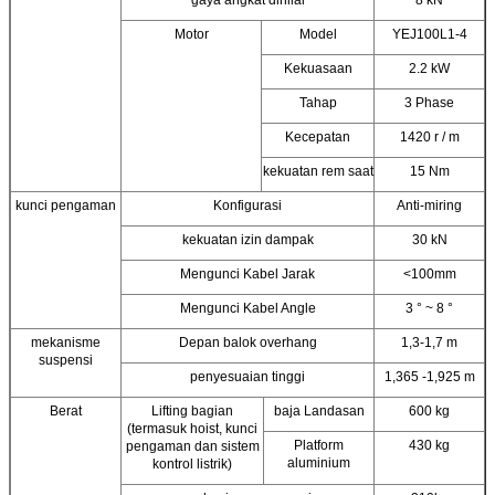
gaya angkat dinilai
8 kN
Motor
Model
YEJ100L1-4
Kekuasaan
2.2 kW
Tahap
3 Phase
Kecepatan
1420 r / m
kekuatan rem saat
15 Nm
kunci pengaman
Konfigurasi
Anti-miring
kekuatan izin dampak
30 kN
Mengunci Kabel Jarak
<100mm
Mengunci Kabel Angle
3 ° ~ 8 °
mekanisme
Depan balok overhang
1,3-1,7 m
suspensi
penyesuaian tinggi
1,365 -1,925 m
Berat
Lifting bagian
baja Landasan
600 kg
(termasuk hoist, kunci
Platform
430 kg
pengaman dan sistem
aluminium
kontrol listrik)