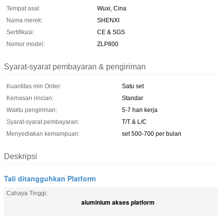
Tempat asal:
Wuxi, Cina
Nama merek:
SHENXI
Sertifikasi:
CE & SGS
Nomor model:
ZLP800
Syarat-syarat pembayaran & pengiriman
Kuantitas min Order:
Satu set
Kemasan rincian:
Standar
Waktu pengiriman:
5-7 hari kerja
Syarat-syarat pembayaran:
T/T & L/C
Menyediakan kemampuan:
set 500-700 per bulan
Deskripsi
Tali ditangguhkan Platform
Cahaya Tinggi:
aluminium akses platform