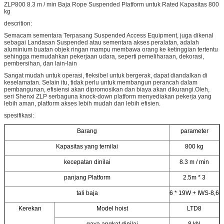
ZLP800 8.3 m / min Baja Rope Suspended Platform untuk Rated Kapasitas 800
kg
descrition:
Semacam sementara Terpasang Suspended Access Equipment, juga dikenal
sebagai Landasan Suspended atau sementara akses peralatan, adalah
aluminium buatan objek ringan mampu membawa orang ke ketinggian tertentu
sehingga memudahkan pekerjaan udara, seperti pemeliharaan, dekorasi,
pembersihan, dan lain-lain
Sangat mudah untuk operasi, fleksibel untuk bergerak, dapat diandalkan di
keselamatan. Selain itu, tidak perlu untuk membangun perancah dalam
pembangunan, efisiensi akan dipromosikan dan biaya akan dikurangi.Oleh,
seri Shenxi ZLP serbaguna knock-down platform menyediakan pekerja yang
lebih aman, platform akses lebih mudah dan lebih efisien.
spesifikasi:
Barang
parameter
Kapasitas yang ternilai
800 kg
kecepatan dinilai
8.3 m / min
panjang Platform
2.5m * 3
tali baja
6 * 19W + IWS-8,6
Kerekan
Model hoist
LTD8