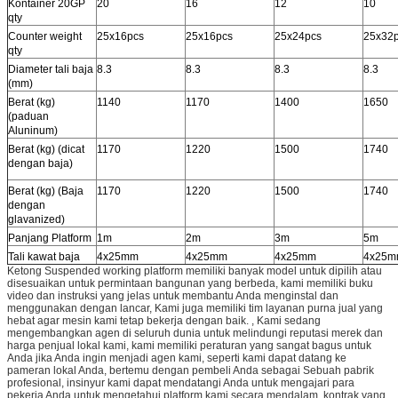
Kontainer 20GP
20
16
12
10
qty
Counter weight
25x16pcs
25x16pcs
25x24pcs
25x32
qty
Diameter tali baja
8.3
8.3
8.3
8.3
(mm)
Berat (kg)
1140
1170
1400
1650
(paduan
Aluninum)
Berat (kg) (dicat
1170
1220
1500
1740
dengan baja)
Berat (kg) (Baja
1170
1220
1500
1740
dengan
glavanized)
Panjang Platform
1m
2m
3m
5m
Tali kawat baja
4x25mm
4x25mm
4x25mm
4x25
Ketong Suspended working platform memiliki banyak model untuk dipilih atau
disesuaikan untuk permintaan bangunan yang berbeda, kami memiliki buku
video dan instruksi yang jelas untuk membantu Anda menginstal dan
menggunakan dengan lancar, Kami juga memiliki tim layanan purna jual yang
hebat agar mesin kami tetap bekerja dengan baik. , Kami sedang
mengembangkan agen di seluruh dunia untuk melindungi reputasi merek dan
harga penjual lokal kami, kami memiliki peraturan yang sangat bagus untuk
Anda jika Anda ingin menjadi agen kami, seperti kami dapat datang ke
pameran lokal Anda, bertemu dengan pembeli Anda sebagai Sebuah pabrik
profesional, insinyur kami dapat mendatangi Anda untuk mengajari para
pekerja Anda untuk mengetahui platform kami secara mendalam, kontrak yang