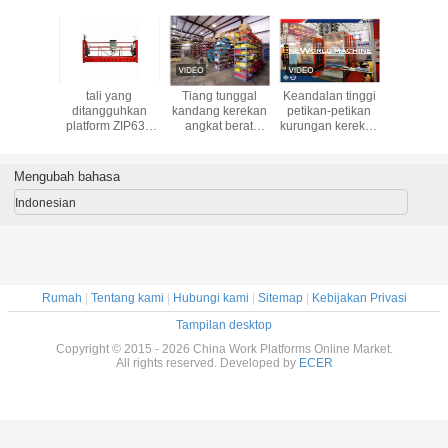
/ baja
tali yang
Tiang tunggal
Keandalan tinggi
Adjust
anis
ditangguhkan
kandang kerekan
petikan-petikan
Aluminium
ntara
platform ZIP630
angkat berat
kurungan kerekan
Rope Sus
guhkan
ZIP800
bahan atau
Lift 15-450m
Platform 
, Cradle
penumpang,
SC200 / 200TD
Unt
haraan
Builder Hoist SC
VVVF
Refurbis
Mengubah bahasa
500
200
Luki
Indonesian
Rumah
|
Tentang kami
|
Hubungi kami
|
Sitemap
|
Kebijakan Privasi
Tampilan desktop
Copyright © 2015 - 2026 China Work Platforms Online Market.
All rights reserved. Developed by
ECER