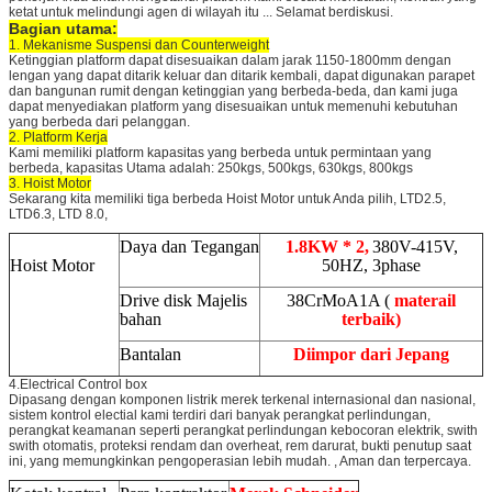
ketat untuk melindungi agen di wilayah itu ... Selamat berdiskusi.
Bagian utama:
1. Mekanisme Suspensi dan Counterweight
Ketinggian platform dapat disesuaikan dalam jarak 1150-1800mm dengan
lengan yang dapat ditarik keluar dan ditarik kembali, dapat digunakan parapet
dan bangunan rumit dengan ketinggian yang berbeda-beda, dan kami juga
dapat menyediakan platform yang disesuaikan untuk memenuhi kebutuhan
yang berbeda dari pelanggan.
2. Platform Kerja
Kami memiliki platform kapasitas yang berbeda untuk permintaan yang
berbeda, kapasitas Utama adalah: 250kgs, 500kgs, 630kgs, 800kgs
3. Hoist Motor
Sekarang kita memiliki tiga berbeda Hoist Motor untuk Anda pilih, LTD2.5,
LTD6.3, LTD 8.0,
Daya dan Tegangan
1.8KW * 2,
380V-415V,
Hoist Motor
50HZ, 3phase
Drive disk Majelis
38CrMoA1A (
materail
bahan
terbaik)
Bantalan
Diimpor dari Jepang
4.Electrical Control box
Dipasang dengan komponen listrik merek terkenal internasional dan nasional,
sistem kontrol electial kami terdiri dari banyak perangkat perlindungan,
perangkat keamanan seperti perangkat perlindungan kebocoran elektrik, swith
swith otomatis, proteksi rendam dan overheat, rem darurat, bukti penutup saat
ini, yang memungkinkan pengoperasian lebih mudah. , Aman dan terpercaya.