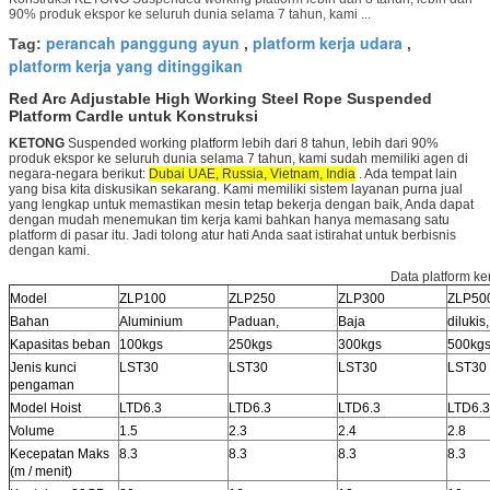
90% produk ekspor ke seluruh dunia selama 7 tahun, kami ...
perancah panggung ayun
platform kerja udara
Tag:
,
,
platform kerja yang ditinggikan
Red Arc Adjustable High Working Steel Rope Suspended
Platform Cardle untuk Konstruksi
KETONG
Suspended working platform lebih dari 8 tahun, lebih dari 90%
produk ekspor ke seluruh dunia selama 7 tahun, kami sudah memiliki agen di
negara-negara berikut:
Dubai UAE, Russia, Vietnam, India
. Ada tempat lain
yang bisa kita diskusikan sekarang. Kami memiliki sistem layanan purna jual
yang lengkap untuk memastikan mesin tetap bekerja dengan baik, Anda dapat
dengan mudah menemukan tim kerja kami bahkan hanya memasang satu
platform di pasar itu. Jadi tolong atur hati Anda saat istirahat untuk berbisnis
dengan kami.
Data platform ke
Model
ZLP100
ZLP250
ZLP300
ZLP50
Bahan
Aluminium
Paduan,
Baja
dilukis,
Kapasitas beban
100kgs
250kgs
300kgs
500kg
Jenis kunci
LST30
LST30
LST30
LST30
pengaman
Model Hoist
LTD6.3
LTD6.3
LTD6.3
LTD6.3
Volume
1.5
2.3
2.4
2.8
Kecepatan Maks
8.3
8.3
8.3
8.3
(m / menit)