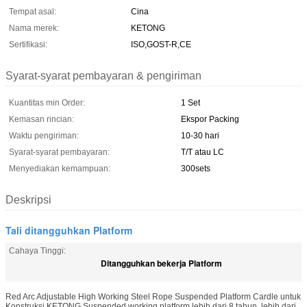
Tempat asal:
Cina
Nama merek:
KETONG
Sertifikasi:
ISO,GOST-R,CE
Syarat-syarat pembayaran & pengiriman
Kuantitas min Order:
1 Set
Kemasan rincian:
Ekspor Packing
Waktu pengiriman:
10-30 hari
Syarat-syarat pembayaran:
T/T atau LC
Menyediakan kemampuan:
300sets
Deskripsi
Tali ditangguhkan Platform
Cahaya Tinggi:
Ditangguhkan bekerja Platform
Red Arc Adjustable High Working Steel Rope Suspended Platform Cardle untuk
Konstruksi KETONG Suspended working platform lebih dari 8 tahun, lebih dari