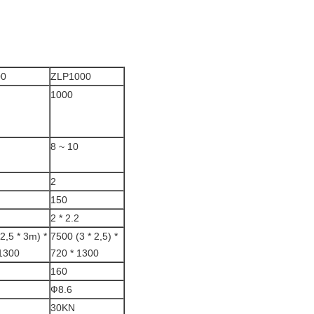
00
ZLP1000
1000
8 ~ 10
2
150
2 * 2.2
2,5 * 3m) *
7500 (3 * 2,5) *
 1300
720 * 1300
160
Ф8.6
30KN