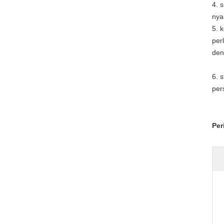
4. 
nya
5. 
per
den
6. 
per
Per