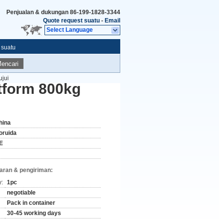
Penjualan & dukungan
86-199-1828-3344
Quote request suatu
-
Email
Select Language
 suatu
encari
ujui
atform 800kg
hina
oruida
E
aran & pengiriman:
y:
1pc
negotiable
Pack in container
30-45 working days