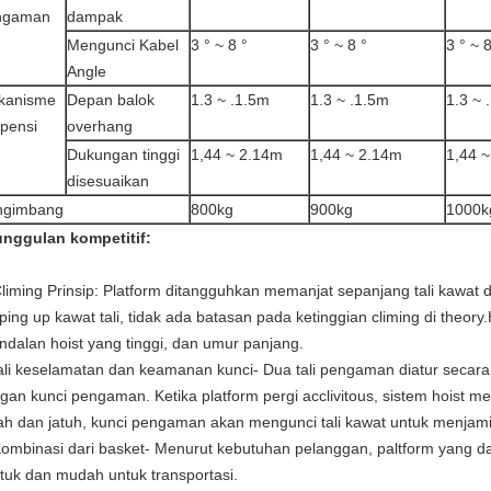
ngaman
dampak
Mengunci Kabel
3 ° ~ 8 °
3 ° ~ 8 °
3 ° ~ 8
Angle
kanisme
Depan balok
1.3 ~ .1.5m
1.3 ~ .1.5m
1.3 ~ 
pensi
overhang
Dukungan tinggi
1,44 ~ 2.14m
1,44 ~ 2.14m
1,44 
disesuaikan
ngimbang
800kg
900kg
1000k
nggulan kompetitif:
Climing Prinsip: Platform ditangguhkan memanjat sepanjang tali kawat
ping up kawat tali, tidak ada batasan pada ketinggian climing di theory
ndalan hoist yang tinggi, dan umur panjang.
tali keselamatan dan keamanan kunci- Dua tali pengaman diatur secara 
gan kunci pengaman.
Ketika platform pergi acclivitous, sistem hoist 
ah dan jatuh, kunci pengaman akan mengunci tali kawat untuk menjam
Kombinasi dari basket- Menurut kebutuhan pelanggan, paltform yang d
tuk dan mudah untuk transportasi.