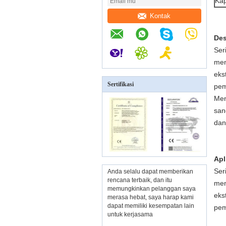
Kap
Kontak
Des
Ser
men
eks
Sertifikasi
pem
Men
san
dan
Apl
Ser
Anda selalu dapat memberikan
rencana terbaik, dan itu
men
memungkinkan pelanggan saya
eks
merasa hebat, saya harap kami
dapat memiliki kesempatan lain
pem
untuk kerjasama