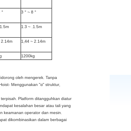
 °
3 ° ~ 8 °
.1.5m
1.3 ~ .1.5m
~ 2.14m
1,44 ~ 2.14m
g
1200kg
 didorong oleh mengerek.
Tanpa
.Hoist- Menggunakan "α" struktur,
terpisah.
Platform ditangguhkan diatur
mendapat kesalahan besar atau tali yang
in keamanan operator dan mesin.
apat dikombinasikan dalam berbagai