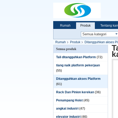
Rumah
Produk
Tentang kam
Rumah
Produk
Ditangguhkan akses Pl
T
Semua produk
k
Tali ditangguhkan Platform
(72)
tiang naik platform pekerjaan
(55)
Ditangguhkan akses Platform
(61)
Rack Dan Pinion kerekan
(36)
Penumpang Hoist
(45)
angkat industri
(47)
elevator industri
(46)