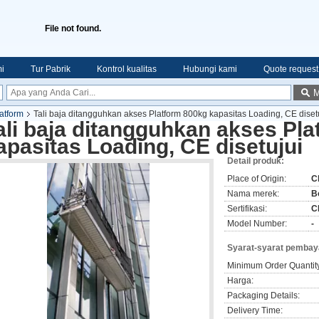
File not found.
i
Tur Pabrik
Kontrol kualitas
Hubungi kami
Quote request
M
atform
Tali baja ditangguhkan akses Platform 800kg kapasitas Loading, CE diset
ali baja ditangguhkan akses Pl
apasitas Loading, CE disetujui
Detail produk:
Place of Origin:
C
Nama merek:
B
Sertifikasi:
C
Model Number:
-
Syarat-syarat pembay
Minimum Order Quantit
Harga:
Packaging Details:
Delivery Time: