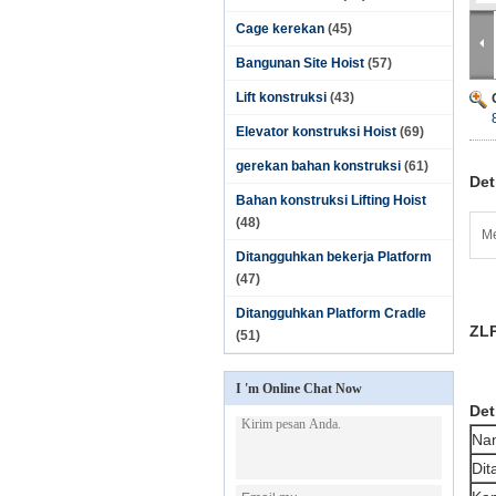
Cage kerekan
(45)
Bangunan Site Hoist
(57)
Lift konstruksi
(43)
Elevator konstruksi Hoist
(69)
gerekan bahan konstruksi
(61)
Det
Bahan konstruksi Lifting Hoist
(48)
Me
Ditangguhkan bekerja Platform
(47)
Ditangguhkan Platform Cradle
ZLP
(51)
I 'm Online Chat Now
Det
Na
Dit