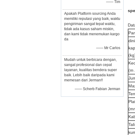
—— Tim
spe
Apakah Platform sourcing Anda
memiliki reputasi yang baik, waktu
pengiriman sangat tepat waktu,
Dat
tidak ada kasus saham miskin,
Pa
dan kami tidak menemukan kargo
da
dini
kap
—— Mr Carlos
(kg
Mudah untuk berbicara dengan,
Kec
sangat profesional dan cepat
layanan, kualitas bendera super
(m 
baik. Lebih baik daripada kami
Jum
memesan dari Jerman!!
Ma
—— Scherb Fabian Jerman
Ten
Pla
(m
Kab
Tal
kun