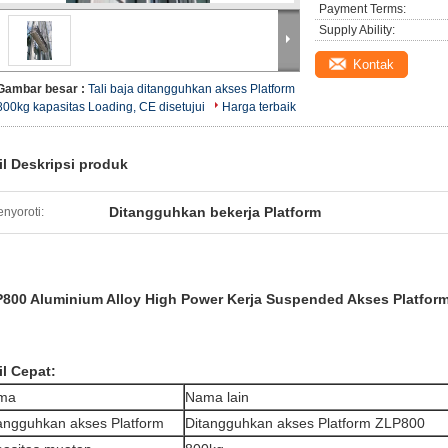
Payment Terms:
Supply Ability:
Kontak
Gambar besar :
Tali baja ditangguhkan akses Platform
800kg kapasitas Loading, CE disetujui
Harga terbaik
il Deskripsi produk
Ditangguhkan bekerja Platform
nyoroti:
800 Aluminium Alloy High Power Kerja Suspended Akses Platfor
il Cepat:
ma
Nama lain
angguhkan akses Platform
Ditangguhkan akses Platform ZLP800