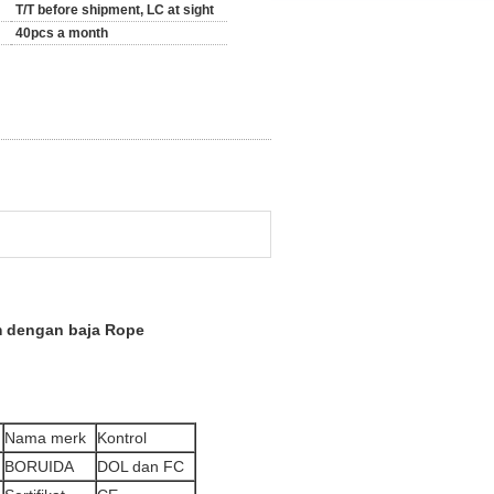
T/T before shipment, LC at sight
40pcs a month
m dengan baja Rope
Nama merk
Kontrol
BORUIDA
DOL dan FC