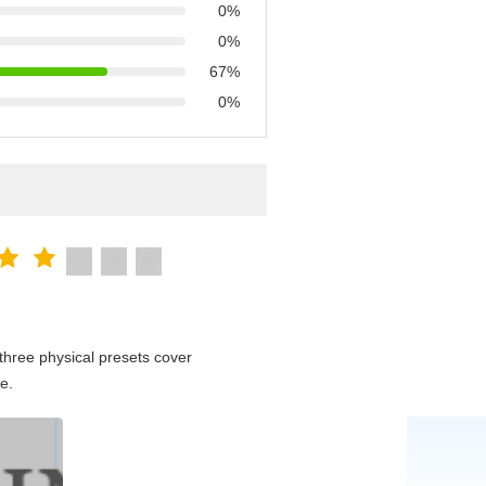
0%
0%
67%
0%
hree physical presets cover
e.