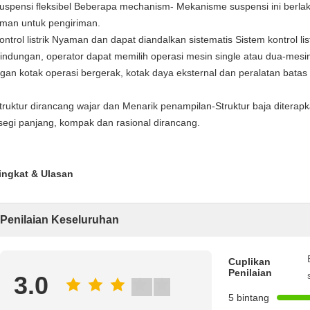
suspensi fleksibel Beberapa mechanism- Mekanisme suspensi ini berlak
man untuk pengiriman.
kontrol listrik Nyaman dan dapat diandalkan sistematis Sistem kontrol li
lindungan, operator dapat memilih operasi mesin single atau dua-mesin
gan kotak operasi bergerak, kotak daya eksternal dan peralatan batas 
struktur dirancang wajar dan Menarik penampilan-Struktur baja diterapk
segi panjang, kompak dan rasional dirancang.
ingkat & Ulasan
Penilaian Keseluruhan
Cuplikan
Penilaian
3.0
5 bintang