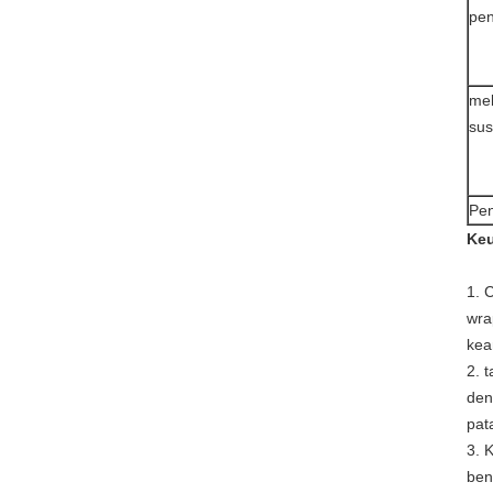
pe
me
sus
Pe
Keu
1. 
wra
kea
2. 
den
pat
3. 
ben