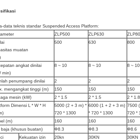
sifikasi
a-data teknis standar Suspended Access Platform:
rameter
ZLP500
ZLP630
ZLP8
lai
500
630
800
asitas muatan
)
epatan angkat dinilai
8 ~ 10
8 ~ 10
8 ~ 10
/ min)
lah penumpang dinilai
2
2
2
x.
mengangkat tinggi (m)
150
150
150
aga mesin (kW)
2 * 1.5
2 * 1.5
2 * 1.8
tform Dimensi L * W * H
5000 (2 + 3 m) *
6000 (1 + 2 + 3 m)
7500 (
m)
720 * 1300
* 720 * 1300
720 *
el (m)
160
160
160
i baja (khusus buatan)
Ф8.3
Ф8.3
Ф8.6
ci
Kekuatan izin
20kn
30KN
30KN