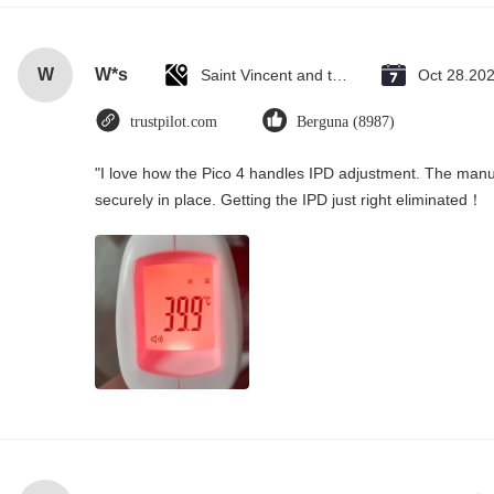
W
W*s
Saint Vincent and the Grenadines
Oct 28.20
trustpilot.com
Berguna (8987)
"I love how the Pico 4 handles IPD adjustment. The manual
securely in place. Getting the IPD just right eliminated！