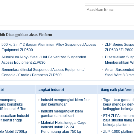
bih Ditangguhkan akses Platform
500 kg 2 m * 2 Bagian Aluminium Alloy Suspended Access
ZLP Series Suspe
Equipment ZLP500
ZLP630 / ZLP800
Aluminium Alloy / Steel / Hot Galvanized Suspended
Disesuaikan Susp
Access Equipment ZLP630
Membersihkan W
Sementara diinstal Suspended Access Equipment /
Aman Suspended 
Gondola / Cradle / Perancah ZLP500
Steel Wire 8.3 m
tri
angkat industri
tiang naik platform
enumpang
Industri mengangkat klem fitur
Tiga - fasa ganda t
rang konstruksi
dan keuntungan
kerja mendaki de
ft industri 6 Ton
ketinggian bekerja
Industri mengangkat klem
sesuaikan Industri
gambar dan aplikasi
FTH ZLPAluminum 
fisiensi tinggi
baja struktur tian
Material Hoist tunggal Cage
bekerja platform
industri untuk 12- 24
ble Mobil 2700kg
Penumpang atau 750 kg
ZLP -1000 platform