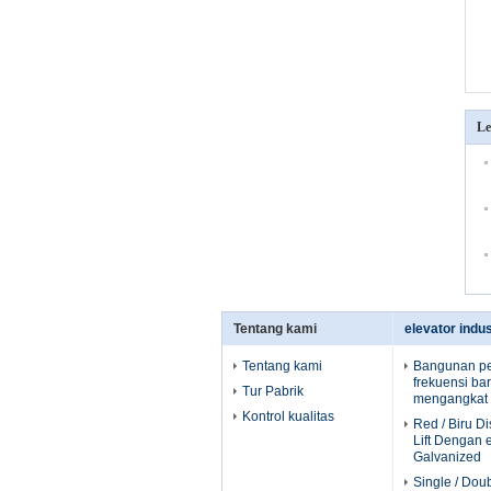
Le
Tentang kami
elevator indus
Tentang kami
Bangunan p
frekuensi ba
Tur Pabrik
mengangkat li
Kontrol kualitas
Red / Biru Di
Lift Dengan e
Galvanized
Single / Dou