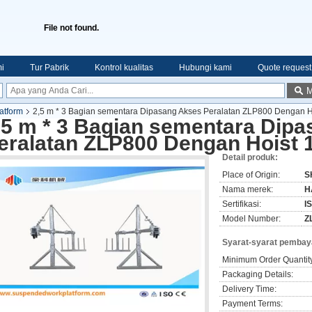
File not found.
i
Tur Pabrik
Kontrol kualitas
Hubungi kami
Quote request
M
atform
2,5 m * 3 Bagian sementara Dipasang Akses Peralatan ZLP800 Dengan H
,5 m * 3 Bagian sementara Dip
eralatan ZLP800 Dengan Hoist 
Detail produk:
Place of Origin:
S
Nama merek:
H
Sertifikasi:
I
Model Number:
Z
Syarat-syarat pembay
Minimum Order Quantit
Packaging Details:
Delivery Time:
Payment Terms: