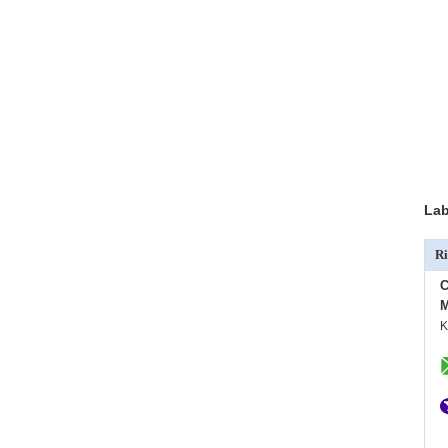
Lab
Ri
C
M
K