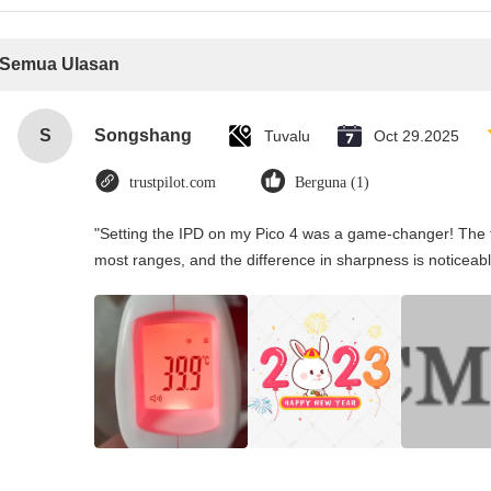
Semua Ulasan
S
Songshang
Tuvalu
Oct 29.2025
trustpilot.com
Berguna (1)
"Setting the IPD on my Pico 4 was a game-changer! The t
most ranges, and the difference in sharpness is noticeabl