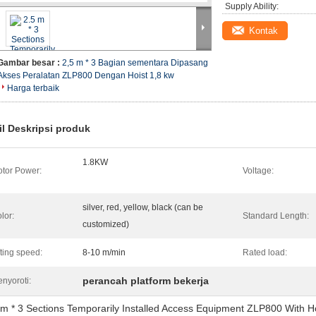
Supply Ability:
Kontak
Gambar besar :
2,5 m * 3 Bagian sementara Dipasang
Akses Peralatan ZLP800 Dengan Hoist 1,8 kw
Harga terbaik
il Deskripsi produk
1.8KW
tor Power:
Voltage:
silver, red, yellow, black (can be
lor:
Standard Length:
customized)
fting speed:
8-10 m/min
Rated load:
perancah platform bekerja
nyoroti:
 m * 3 Sections Temporarily Installed Access Equipment ZLP800 With Hoi