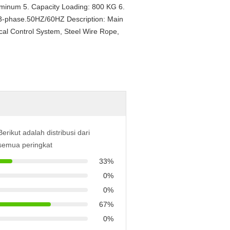
minum 5. Capacity Loading: 800 KG 6.
,3-phase.50HZ/60HZ Description: Main
cal Control System, Steel Wire Rope,
Berikut adalah distribusi dari
semua peringkat
33%
0%
0%
67%
0%