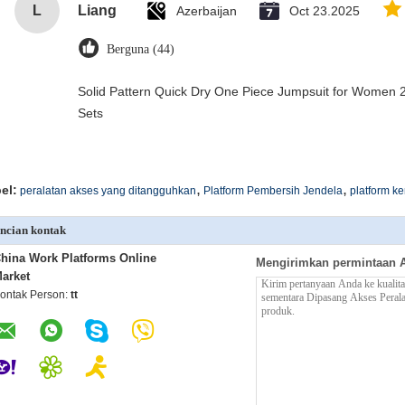
L
Liang
Azerbaijan
Oct 23.2025
Berguna (44)
Solid Pattern Quick Dry One Piece Jumpsuit for Wome
Sets
,
,
el:
peralatan akses yang ditangguhkan
Platform Pembersih Jendela
platform k
ncian kontak
hina Work Platforms Online
Mengirimkan permintaan 
arket
ontak Person:
tt