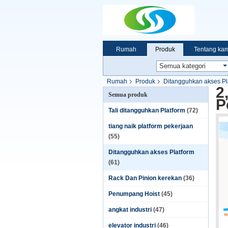
Rumah
Produk
Tentang kam
Rumah
Produk
Ditangguhkan akses Pl
2
Semua produk
P
Tali ditangguhkan Platform
(72)
tiang naik platform pekerjaan
(55)
Ditangguhkan akses Platform
(61)
Rack Dan Pinion kerekan
(36)
Penumpang Hoist
(45)
angkat industri
(47)
elevator industri
(46)