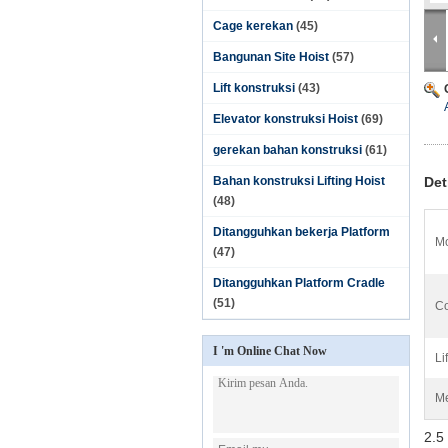
Cage kerekan
(45)
Bangunan Site Hoist
(57)
Lift konstruksi
(43)
Elevator konstruksi Hoist
(69)
gerekan bahan konstruksi
(61)
Bahan konstruksi Lifting Hoist
Det
(48)
Ditangguhkan bekerja Platform
Mo
(47)
Ditangguhkan Platform Cradle
(51)
Co
I 'm Online Chat Now
Li
Me
2.5