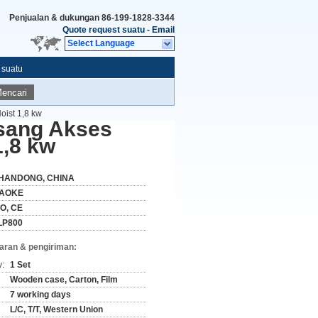
Penjualan & dukungan
86-199-1828-3344
Quote request suatu
-
Email
Select Language
 suatu
encari
oist 1,8 kw
asang Akses
1,8 kw
HANDONG, CHINA
AOKE
SO, CE
LP800
aran & pengiriman:
y:
1 Set
Wooden case, Carton, Film
7 working days
L/C, T/T, Western Union