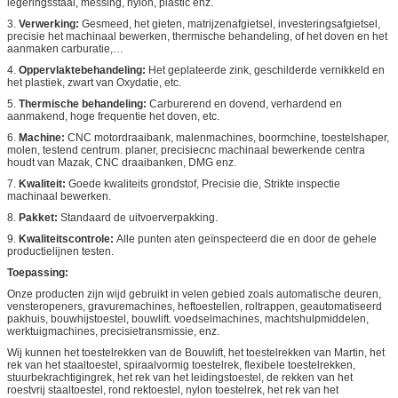
legeringsstaal, messing, nylon, plastic enz.
3.
Verwerking:
Gesmeed, het gieten, matrijzenafgietsel, investeringsafgietsel,
precisie het machinaal bewerken, thermische behandeling, of het doven en het
aanmaken carburatie,…
4.
Oppervlaktebehandeling:
Het geplateerde zink, geschilderde vernikkeld en
het plastiek, zwart van Oxydatie, etc.
5.
Thermische behandeling:
Carburerend en dovend, verhardend en
aanmakend, hoge frequentie het doven, etc.
6.
Machine:
CNC motordraaibank, malenmachines, boormchine, toestelshaper,
molen, testend centrum. planer, precisiecnc machinaal bewerkende centra
houdt van Mazak, CNC draaibanken, DMG enz.
7.
Kwaliteit:
Goede kwaliteits grondstof, Precisie die, Strikte inspectie
machinaal bewerken.
8.
Pakket:
Standaard de uitvoerverpakking.
9.
Kwaliteitscontrole:
Alle punten aten geïnspecteerd die en door de gehele
productielijnen testen.
Toepassing:
Onze producten zijn wijd gebruikt in velen gebied zoals automatische deuren,
vensteropeners, gravuremachines, heftoestellen, roltrappen, geautomatiseerd
pakhuis, bouwhijstoestel, bouwlift. voedselmachines, machtshulpmiddelen,
werktuigmachines, precisietransmissie, enz.
Wij kunnen het toestelrekken van de Bouwlift, het toestelrekken van Martin, het
rek van het staaltoestel, spiraalvormig toestelrek, flexibele toestelrekken,
stuurbekrachtigingrek, het rek van het leidingstoestel, de rekken van het
roestvrij staaltoestel, rond rektoestel, nylon toestelrek, het rek van het