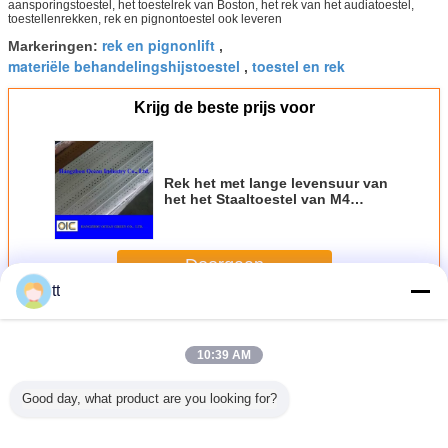
aansporingstoestel, het toestelrek van Boston, het rek van het audiatoestel,
toestellenrekken, rek en pignontoestel ook leveren
rek en pignonlift
Markeringen:
,
materiële behandelingshijstoestel
toestel en rek
,
Krijg de beste prijs voor
Rek het met lange levensuur van
het het Staaltoestel van M4
8*30*1005, Metal Gearrek voor
Glijdende Poort
Doorgaan
tt
Rek en Pignonhijstoestellen
Meer
10:39 AM
Good day, what product are you looking for?
ibele rek
SC200/200 het
De horizontale
Opgeschorte van
SC200/2
n
Rek van de
Verticale
het de
Rek va