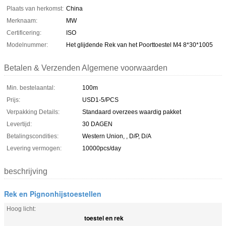
Plaats van herkomst:
China
Merknaam:
MW
Certificering:
ISO
Modelnummer:
Het glijdende Rek van het Poorttoestel M4 8*30*1005
Betalen & Verzenden Algemene voorwaarden
Min. bestelaantal:
100m
Prijs:
USD1-5/PCS
Verpakking Details:
Standaard overzees waardig pakket
Levertijd:
30 DAGEN
Betalingscondities:
Western Union, , D/P, D/A
Levering vermogen:
10000pcs/day
beschrijving
Rek en Pignonhijstoestellen
Hoog licht:
toestel en rek