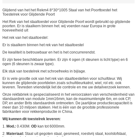
Glijdend van het het Rekm4 8*30*1005 Staal van het Poorttoestel het
Toestelrek voor Glijdende Poort
Het Rek van het staaltoestel voor Glijdende Poort wordt gebruikt op glijdende
poorten. Er is staalkern binnen het. wij voerden naar Europa in grote
hoeveelheid uit
Het rek van het staaltoestel:
Er is staalkern binnen het rek van het staaltoestel
De kwaliteit is betrouwbaar en het is het concurrerendst.
Er zijn twee beschikbare punten. Er zijn 4 ogen (4 steunen is licht type) en 6
ogen (6 steunen is zwaar type).
Elk stuk van toestelrek met schroefreeks in bijlage.
Er is vele grootte ook van het rek van staaltoestellen voor schuifdeur. Wij
kunnen de glijdende poortdelen zoals schuifdeurkatrol, wiel, rol etc. ook
leveren. Tevreden vriendelijk liet de controle en me uw detailverzoek kennen.
Onze rekfabriek is gespecialiseerd in het veroorzaken van verscheidenheid van
standaardrek van module 1mm16mm, kan de maximumlengte 6m, en ook CP,
DP, en ander Brits standaardrek ontmoeten. De jaarlijkse productiecapaciteit is
meer dan 10 miljoen stukken. Het is één van de grootste professionele
fabrikanten voor rekkenproductie in China.
Wij kunnen dit toestelrek leveren:
1.
Mod.:
0.430M.
OD
kan tot 6000mm.
2.
Materiaal:
Staal uit gegoten staal, gesmeed, roestvrij staal, koolstofstaal,