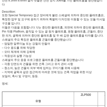
안전 8.3mm 8.6mm 철사 밧줄은 안전 장치 30kN를 가진 플래트홈을 중단했습니
다
Descrition:
또한 Special Temporary 접근 장비에게 불린 스페셜에 의하여 중단된 플래트홈은,
특정한 업무 및 요구에 응하기 위하여 특별히 디자인된 이동할 수 있는 모듈 미사일
구조물 입니다.
이들은 다음을 포함합니다: U는 중단한 플래트홈, 외면에 의하여 중단된 플래트홈,
Pin 작풍 Platfrom, 움직일 수 있는 끝 등자 플래트홈, 원형 플래트홈, 곤돌라, 중단
한 의자, 굴뚝에 의하여 중단된 플래트홈 및 두 배 갑판 플래트홈을 타자를 칩니다.
스페셜의 주요 특징은 플래트홈 곤돌라를 중단했습니다
– 엄밀한 알루미늄 또는 강철의 만들어
– 다수 용도를 위해 적당한
– 모터 체계에 의해 강화해
– 적응성과 실행 가능성
스페셜의 주요 응용 프로그램은 플래트홈 곤돌라를 중단했습니다
– 각종 단면도의 건물을 위한 건축 그리고 유지 관리 사항
– 청소의, 높은 건물의 외부 벽에 입히는 꾸미기를 위해 사용해
– 지역에 굴뚝과 같은 접근하게 어려운 것에 있는 건축 작업을 위한 이상
보일러, 축사 및 구덩이, 등등.
명세:
ZLP500
Z
유형