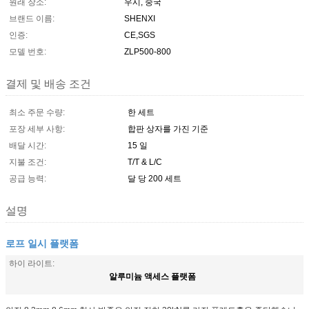
원래 장소:
우시, 중국
브랜드 이름:
SHENXI
인증:
CE,SGS
모델 번호:
ZLP500-800
결제 및 배송 조건
최소 주문 수량:
한 세트
포장 세부 사항:
합판 상자를 가진 기준
배달 시간:
15 일
지불 조건:
T/T & L/C
공급 능력:
달 당 200 세트
설명
로프 일시 플랫폼
하이 라이트:
알루미늄 액세스 플랫폼