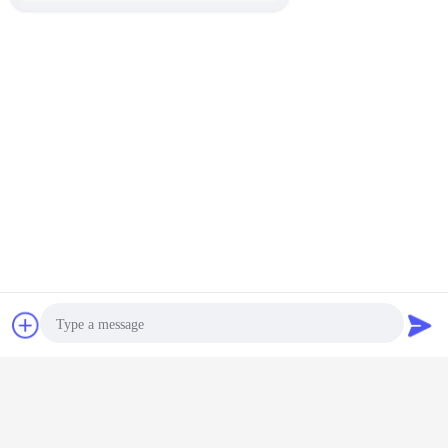
변동 단계 발판
공중 작업 플랫폼
고상한 작업 플랫폼
꼬리표:
,
,
가장 저렴 한 가격 으로
안전 8.3 m m 8.6 m m 안전 잠금
30kN 와이어로프 일시 플랫폼
계속하다
잡담
견적 요청
로프 일시 플랫폼
더 많은 것
Photo