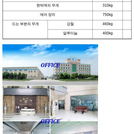
현탁액의 무게
310kg
제어 장치
750kg
드는 부분의 무게
강철
460kg
알루미늄
400kg