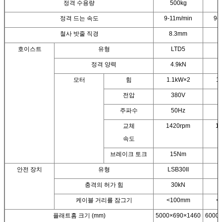
정격 수용량
500kg
정격 드는 속도
9-11m/min
9-
철사 밧줄 직경
8.3mm
호이스트
유형
LTD5
L
정격 양력
4.9kN
6
모터
힘
1.1kW×2
1
전압
380V
주파수
50Hz
교체
1420rpm
1
속도
브레이크 토크
15Nm
안전 장치
유형
LSB30II
L
충격의 허가 힘
30kN
케이블 거리를 잠그기
<100mm
<
플래트홈 크기 (mm)
5000×690×1460
6000