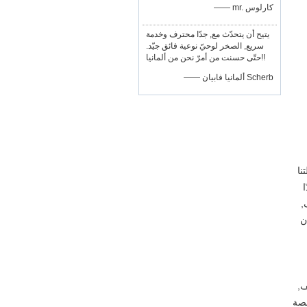
—— mr. كارلوس
يتيح أن يتحدّث مع, جدّا محترف وخدمة
سريع, الصخر لوحيّ نوعية فائق جيّد.
حتّى حسنت من أمرّ نحن من ألمانيا!!
—— ألمانيا فابيان Scherb
afte أن يحافظ آلتنا
ا
,
ن
خلف,
منصة