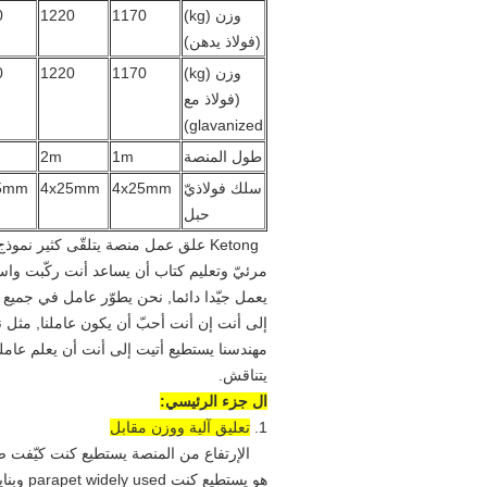
وزن (kg)
1170
1220
0
(فولاذ يدهن)
وزن (kg)
1170
1220
0
(فولاذ مع
glavanized)
طول المنصة
1m
2m
سلك فولاذيّ
4x25mm
4x25mm
5mm
حبل
Ketong علق عمل منصة يتلقّى كثير ن
يعمل جيّدا دائما, نحن يطوّر عامل في جميع أ
إلى أنت إن أنت أحبّ أن يكون عاملنا, مثل
مهندسنا يستطيع أتيت إلى أنت أن يعلم عا
يتناقش.
ال جزء الرئيسي:
1.
تعليق آلية ووزن مقابل
هو يست