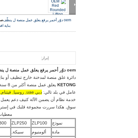
oem دوّر أحمر يرفع يعلق عمل منصة ل ينظّف
صو
بناية
اف
إبراز:
oem دوّر أحمر يرفع يعلق عمل منصة ل ينظّف بناية
دائرة علق منصة لمدخنة خارج تنظيف أو بنا
KETONG
عامل في بلد تالي:
دبي uae, روسيا, فيتنام, الهند
سوق. هكذا سررت مجموعة قلبك في إستراحة
معطيات
نموذج
ZLP100
ZLP250
300
مادة
ألومنيوم
سبيكة,