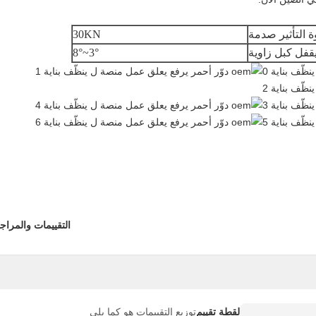
ة التأثير صدمة
30KN
قفل كبل زاوية
3°~8°
التقييمات والمراج
لقطة تقييم
توزيع التقييمات هو كما يلي