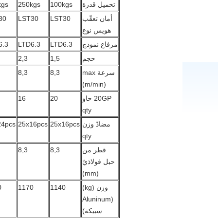
تحميل قدرة
100kgs
250kgs
kgs
أمان تعقّب
LST30
LST30
30
هويس نوع
مرفاع نموذج
LTD6.3
LTD6.3
6.3
حجم
1,5
2,3
سرعة max
8,3
8,3
(m/min)
20GP حاو
20
16
qty
مضادّ وزن
25x16pcs
25x16pcs
24pcs
qty
قطر من
8,3
8,3
حبل فولاذيّ
(mm)
وزن (kg)
1140
1170
0
(Aluninum
سبيكة)