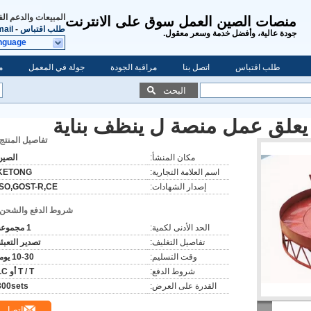
المبيعات والدعم ال
منصات الصين العمل سوق على الانترنت
طلب اقتباس
-
ail
جودة عالية، وأفضل خدمة وسعر معقول.
nguage
طلب اقتباس
اتصل بنا
مراقبة الجودة
جولة في المعمل
م
البحث
تفاصيل المنتج:
مكان المنشأ:
الصين
اسم العلامة التجارية:
KETONG
إصدار الشهادات:
ISO,GOST-R,CE
شروط الدفع والشحن:
الحد الأدنى لكمية:
1 مجموعة
تفاصيل التغليف:
تصدير التعبئ
وقت التسليم:
10-30 يوما
شروط الدفع:
T / T أو LC
القدرة على العرض:
300sets
اتصل