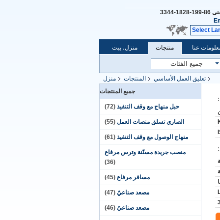
فنى
86-199-1828-3344
Em
Select La
علومات عنا
منتجات
منزل، بيت
تعليق العمل الأساسي
المنتجات
منزل
جميع المنتجات
حبل منهاج مع وقف التنفيذ
(72)
الصاري تسلق منصات العمل
(55)
منهاج الوصول مع وقف التنفيذ
(61)
منصب جريدة مسنّنة وترس مرفاع
(36)
ة
مسافر مرفاع
(45)
مصعد صناعيّ
(47)
مصعد صناعيّ
(46)