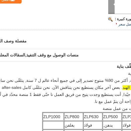
رة كبيرة :
ضل سعر
مفصلة وصف الم
منصات الوصول مع وقف التنفيذ,السقالات المعل
ية
يعلق عمل منصة أكثر من 8 سنة, أكثر من 90% منتوج تصدير إلى في جميع أنحاء عالم ل 7 سنة, يتلقّى
. بعض آخر مكان يستطيع نحن يتناقش الآن. نحن نتلقّى كامل after-sales
خدمة نظام أن يضمن الآلة كتيف دعم يعمل جيّدا, أنت يستطيع وجدت يتيح من فريق العمل نا حتّى فقط 1 منصة مح
 أن يتمّ عمل مع نا.
 من عمل منصة
ZLP1000
ZLP800
ZLP630
ZLP500
ZLP
فولاذ
يدهن,
فولاذ
يغلفن