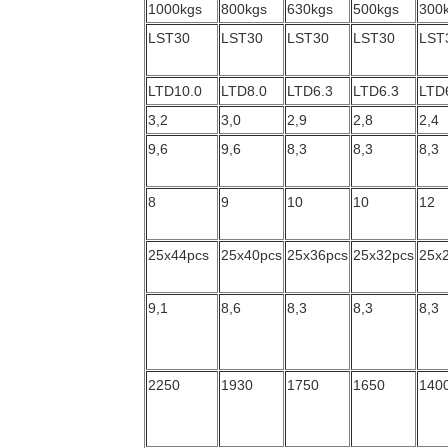
1000kgs
800kgs
630kgs
500kgs
300
LST30
LST30
LST30
LST30
LST
LTD10.0
LTD8.0
LTD6.3
LTD6.3
LTD
3,2
3,0
2,9
2,8
2,4
9,6
9,6
8,3
8,3
8,3
8
9
10
10
12
25x44pcs
25x40pcs
25x36pcs
25x32pcs
25x
9,1
8,6
8,3
8,3
8,3
2250
1930
1750
1650
140