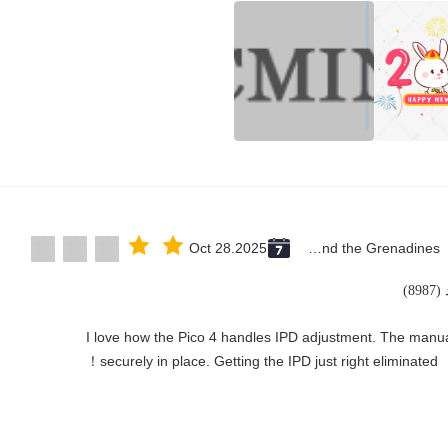
Oct 28.2025
Saint Vincent and the Grenadines
89)
"I love how the Pico 4 handles IPD adjustment. The manual 
securely in place. Getting the IPD just right eliminated！