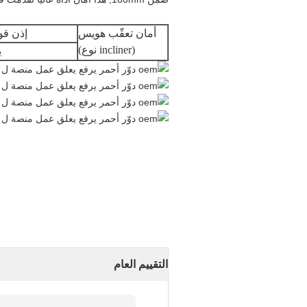
أمان تعقّب هويس
إذن قو
(incliner نوع)
ي
التقييم العام