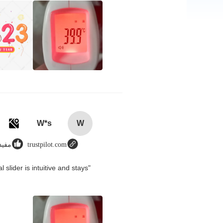
W*s
W
trustpilot.com
مفيد (87
slider is intuitive and stays