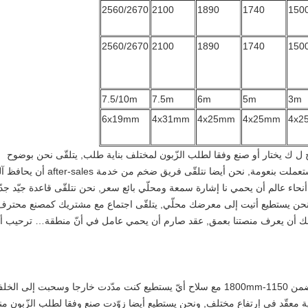
2560/2670
2100
1890
1740
150
2560/2670
2100
1890
1740
150
7.5/10m
7.5m
6m
5m
3m
6x19mm
4x31mm
4x25mm
4x25mm
4x2
موذج ل ك يختار أو صنع وفقا لطلب الزّبون لمختلف بناية طلب, يتلقّى نحن بوضوح
مرئيّ وتعليم كتاب أن يساعد أنت ركّبت واستعملت بنعومة, نحن أيضا نتلقّى فريق ضخم من خدمة r-sales
نحاء عالم أن يحمي نا إشارة سمعة ومحلّي بائع سعر, نحن نتلقّى قاعدة جيّد جدّ
 نحن يستطيع أتيت إلى معرضك محلّي, يتلقّى اجتماع مع مشتريك كمصنع محترف
ملك أن يعرف منصتنا بعمق, عقد صارم أن يحمي عامل في أنّ منطقة… ترحيب أ
الإرتفاع من المنصة يستطيع كنت كيّفت ضمن 1150-1800mm مع سلاح أيّ يستطيع كنت مدّدت خارجا وسحبت إلى ال
طيع كنت parapet widely used وبناية معقّد في إرتفاع مختلف, ونحن يستطيع أيضا زوّدت صنع وفقا لطلب الزّبون 