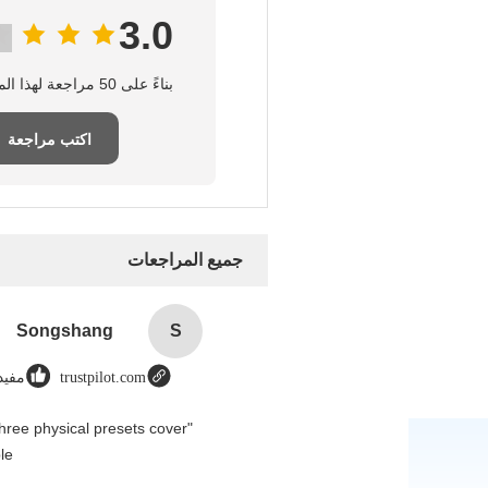
3.0
بناءً على 50 مراجعة لهذا المورد
اكتب مراجعة
جميع المراجعات
Songshang
S
trustpilot.com
مفيد (
hree physical presets cover
e.