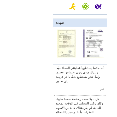
شهادة
أنت دائما يستطيع أعطيتني الخطة جيّد,
ويترك هو ي زبون إحساس عظيم,
وآمل نحن يستطيع يتلقّى آخر فرصة
إلى تعاون
—— تيم
هل لديك مصادر منصة سمعة طيبة،
وكان وقت التسليم في الوقت المحدد
للغاية، لم يكن هناك حالة من الأسهم
الفقراء، وأننا لم نجد دا البضائع