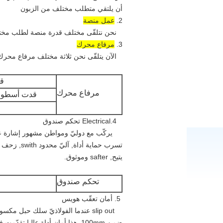
أن يلتقي متطلب مختلف من الزبون
2.
عمل منصة
نحن نتلقّى مختلف قدرة منصة لطلب مختلف, القدرة رئيسيّ: kgs
3.
مرفاع محرك
الآن يتلقّى نحن ثلاثة مختلف مرفاع محرك ل ك يختار, 5, LTD6.3
قو
مرفاع محرك
قدت أسطوانة
4.Electrical تحكم صندوق
يتيح, safter وموثوق.
تحكم صندوق
5. أمان تعقّب هويس
ضمن 100mm, هذا أمان أداة عاليا تقدّمت في الصين الآن.