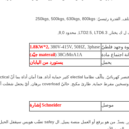
250kgs, 500kgs, 630kgs, 800
LTD2., محدود 8,0,
ة وجهد فلطيّ
380V-415V, 50HZ, 3phase
1.8KW*2,
 اجتماع مادة
38CrMoA1A (
materail جيّد)
يحمل
يستورد من اليابان
يركّب مع دوليّ ومواطن مشهور إشارة عنصر كهربائيّ, يتألّف نظامنا electial كثير
تسرب حماية أداة, آليّ محدود swith, زحف وتسخين مفرط حماية, طارئ مكبح, حاليّ coverload برهان, أيّ يج
موصل
Schneider إشارة
slip out عندما الفولاذيّ سلك حبل مكسور, يسدّ, من هو يرفع أو العمل منصة يميل, ال safey تعقّب هويس سيقفل الح