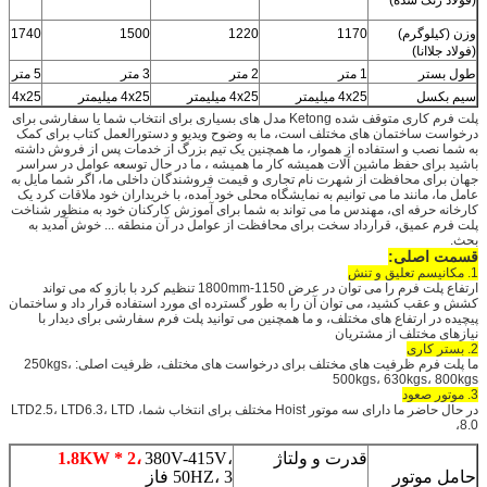
(فولاد رنگ شده)
وزن (کیلوگرم)
1170
1220
1500
1740
(فولاد جلاانا)
طول بستر
1 متر
2 متر
3 متر
5 متر
سیم بکسل
4x25 میلیمتر
4x25 میلیمتر
4x25 میلیمتر
4x25 میلیمتر
پلت فرم کاری متوقف شده Ketong مدل های بسیاری برای انتخاب شما یا سفارشی برای
درخواست ساختمان های مختلف است، ما به وضوح ویدیو و دستورالعمل کتاب برای کمک
به شما نصب و استفاده از هموار، ما همچنین یک تیم بزرگ از خدمات پس از فروش داشته
باشید برای حفظ ماشین آلات همیشه کار ما همیشه ، ما در حال توسعه عوامل در سراسر
جهان برای محافظت از شهرت نام تجاری و قیمت فروشندگان داخلی ما، اگر شما مایل به
عامل ما، مانند ما می توانیم به نمایشگاه محلی خود آمده، با خریداران خود ملاقات کرد یک
کارخانه حرفه ای، مهندس ما می تواند به شما برای آموزش کارکنان خود به منظور شناخت
پلت فرم عمیق، قرارداد سخت برای محافظت از عوامل در آن منطقه ... خوش آمدید به
بحث.
قسمت اصلی:
1. مکانیسم تعلیق و تنش
ارتفاع پلت فرم را می توان در عرض 1150-1800mm تنظیم کرد با بازو که می تواند
کشش و عقب کشید، می توان آن را به طور گسترده ای مورد استفاده قرار داد و ساختمان
پیچیده در ارتفاع های مختلف، و ما همچنین می توانید پلت فرم سفارشی برای دیدار با
نیازهای مختلف از مشتریان
2. بستر کاری
ما پلت فرم ظرفیت های مختلف برای درخواست های مختلف، ظرفیت اصلی: 250kgs،
500kgs، 630kgs، 800kgs
3. موتور صعود
در حال حاضر ما دارای سه موتور Hoist مختلف برای انتخاب شما، LTD2.5، LTD6.3، LTD
8.0،
قدرت و ولتاژ
380V-415V،
1.8KW * 2،
حامل موتور
50HZ، 3 فاز