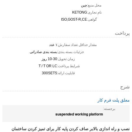
محل منبع:
چین
نام تجاری:
KETONG
گواهی:
ISO,GOST-R,CE
پرداخت
مقدار حداقل تعداد سفارش:
۱ عدد
جزئیات بسته بندی:
بسته بندی صادراتی
زمان تحویل:
10-30 روز
شرایط پرداخت:
T / T OR LC
قابلیت ارائه:
300SETS
شرح
معلق پلت فرم کار
برجسته:
suspended working platform
نصب و راه اندازی بالابر صاف کردن پایه کار برای تمیز کردن ساختمان