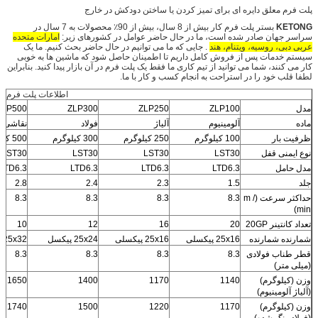
پلت فرم معلق دایره ای برای تمیز کردن یا ساختن دودکش در خارج
KETONG
بستر پلت فرم کار بیش از 8 سال، بیش از 90٪ محصولات به 7 سال در
سراسر جهان صادر شده است، ما در حال حاضر عوامل در کشورهای زیر:
امارات متحده
عربی دبی، روسیه، ویتنام، هند
. جایی که ما می توانیم در حال حاضر بحث کنیم. ما یک
سیستم خدمات پس از فروش کامل داریم تا اطمینان حاصل شود که ماشین ها به خوبی
کار می کنند، شما می توانید از تیم کاری ما فقط یک پلت فرم در آن بازار پیدا کنید. بنابراین
لطفا قلب خود را در استراحت به انجام کسب و کار با ما.
اطلاعات پلت فرم ک
مدل
ZLP100
ZLP250
ZLP300
ZLP500
ماده
آلومینیوم
آلیاژ
فولاد
نقاشی 
ظرفیت بار
100 کیلوگرم
250 کیلوگرم
300 کیلوگرم
500 کیلوگرم
نوع ایمنی قفل
LST30
LST30
LST30
LST30
مدل حامل
LTD6.3
LTD6.3
LTD6.3
LTD6.3
جلد
1.5
2.3
2.4
2.8
حداکثر سرعت (m /
8.3
8.3
8.3
8.3
min)
تعداد کانتینر 20GP
20
16
12
10
شمارنده شمارنده
25x16 پیکسلی
25x16 پیکسلی
25x24 پیکسل
25x32 پیکسلی
قطر طناب فولادی
8.3
8.3
8.3
8.3
(میلی متر)
وزن (کیلوگرم)
1140
1170
1400
1650
(آلیاژ آلومینیوم)
وزن (کیلوگرم)
1170
1220
1500
1740