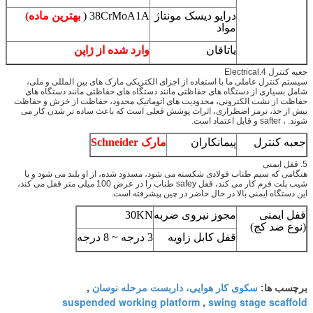
درایو دیسک مونتاژ
38CrMoA1A (
بهترین ماده)
مواد
یاتاقان
وارد شده از ژاپن
جعبه کنترل 4.Electrical
سیستم کنترل عاملی ما با استفاده از اجزای الکتریکی مارک های بین المللی و ملی،
شامل بسیاری از دستگاه های حفاظتی مانند دستگاه های حفاظتی مانند دستگاه های
حفاظت از نشت الکترونی، محدودیت های اتوماتیک محدود، حفاظت از خزش و حفاظت
بیش از حد، ترمز اضطراری، اثرات پوشش فعلی است که باعث ساده تر شدن کار می
شوند. ، safter و قابل اعتماد است.
جعبه کنترل
پیمانکاران
مارک Schneider
5. قفل ایمنی
هنگامی که سیم طناب فولادی شکسته می شود، مسدود شده، از او بلند می شود و یا
شیب پلت فرم کار می کند، قفل safey طناب را در عرض 100 میلی متر قفل می کند،
این دستگاه ایمنی بالا در حال حاضر در چین پیشرفته است.
قفل ایمنی
مجوز نیروی ضربه
30KN
(نوع ضد کج)
قفل کابل زاویه
3 درجه ~ 8 درجه
سکوی کار هوایی، داربست مرحله نوسان
برچسب ها:
,
suspended working platform
swing stage scaffold
,