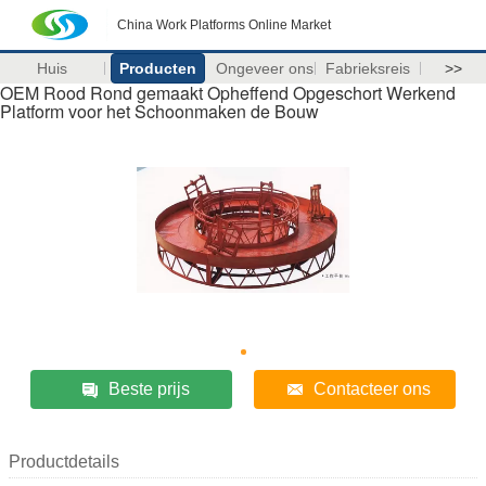
China Work Platforms Online Market
Huis
Producten
Ongeveer ons
Fabrieksreis
>>
OEM Rood Rond gemaakt Opheffend Opgeschort Werkend
Platform voor het Schoonmaken de Bouw
Beste prijs
Contacteer ons
Productdetails