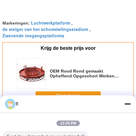
Luchtwerkplatform
Markeringen:
,
de steiger van het schommelingsstadium
,
Zwevende toegangsplatforms
Krijg de beste prijs voor
OEM Rood Rond gemaakt
Opheffend Opgeschort Werkend
Platform voor het Schoonmaken
de Bouw
Doorgaan
tt
Opgeschort werken Platform
Meer
12:29 PM