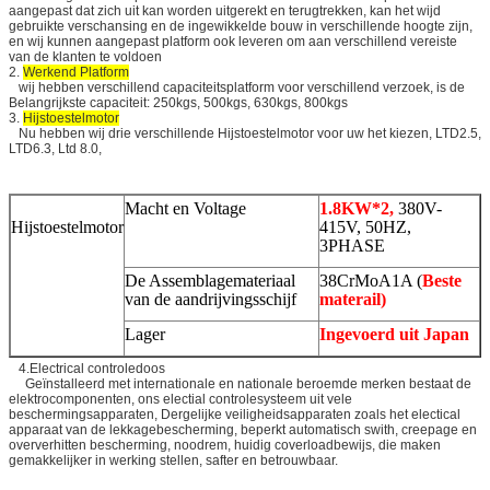
aangepast dat zich uit kan worden uitgerekt en terugtrekken, kan het wijd
gebruikte verschansing en de ingewikkelde bouw in verschillende hoogte zijn,
en wij kunnen aangepast platform ook leveren om aan verschillend vereiste
van de klanten te voldoen
2.
Werkend Platform
wij hebben verschillend capaciteitsplatform voor verschillend verzoek, is de
Belangrijkste capaciteit: 250kgs, 500kgs, 630kgs, 800kgs
3.
Hijstoestelmotor
Nu hebben wij drie verschillende Hijstoestelmotor voor uw het kiezen, LTD2.5,
LTD6.3, Ltd 8.0,
Macht en Voltage
1.8KW*2,
380V-
Hijstoestelmotor
415V, 50HZ,
3PHASE
De Assemblagemateriaal
38CrMoA1A (
Beste
van de aandrijvingsschijf
materail)
Lager
Ingevoerd uit Japan
4.Electrical controledoos
Geïnstalleerd met internationale en nationale beroemde merken bestaat de
elektrocomponenten, ons electial controlesysteem uit vele
beschermingsapparaten, Dergelijke veiligheidsapparaten zoals het electical
apparaat van de lekkagebescherming, beperkt automatisch swith, creepage en
oververhitten bescherming, noodrem, huidig coverloadbewijs, die maken
gemakkelijker in werking stellen, safter en betrouwbaar.