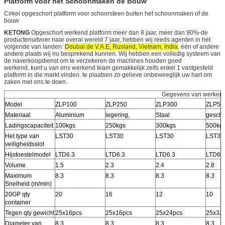
Platform voor het Schoonmaken de Bouw
Cirkel opgeschort platform voor schoorsteen buiten het schoonmaken of de
bouw
KETONG
Opgeschort werkend platform meer dan 8 jaar, meer dan 90%-de
productenuitvoer naar overal wereld 7 jaar, hebben wij reeds agenten in het
volgende van landen:
Doubai de V.A.E, Rusland, Vietnam, India
. één of andere
andere plaats wij nu besprekend kunnen. Wij hebben een volledig systeem van
de naverkoopdienst om te verzekeren de machines houden goed
werkend, kunt u van ons werkend team gemakkelijk zelfs enkel 1 vastgesteld
platform in die markt vinden. te plaatsen zo gelieve onbeweeglijk uw hart om
zaken met ons te doen.
Gegevens van werkend
Model
ZLP100
ZLP250
ZLP300
ZLP50
Materiaal
Aluminium
legering,
Staal
geschi
Ladingscapaciteit
100kgs
250kgs
300kgs
500kg
Het type van
LST30
LST30
LST30
LST30
veiligheidsslot
Hijstoestelmodel
LTD6.3
LTD6.3
LTD6.3
LTD6.
Volume
1.5
2.3
2.4
2.8
Maximum
8.3
8.3
8.3
8.3
Snelheid (m/min)
20GP qty
20
16
12
10
container
Tegen qty gewicht
25x16pcs
25x16pcs
25x24pcs
25x32
Diameter van
8.3
8.3
8.3
8.3