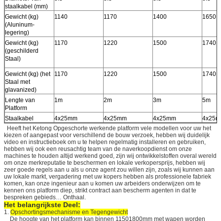
staalkabel (mm)
Gewicht (kg)
1140
1170
1400
1650
(Aluninum-
legering)
Gewicht (kg)
1170
1220
1500
1740
(geschilderd
Staal)
Gewicht (kg) (het
1170
1220
1500
1740
Staal met
glavanized)
Lengte van
1m
2m
3m
5m
Platform
Staalkabel
4x25mm
4x25mm
4x25mm
4x25
Heeft het Ketong Opgeschorte werkende platform vele modellen voor uw het
kiezen of aangepast voor verschillend de bouw verzoek, hebben wij duidelijk
video en instructieboek om u te helpen regelmatig installeren en gebruiken,
hebben wij ook een reusachtig team van de naverkoopdienst om onze
machines te houden altijd werkend goed, zijn wij ontwikkelstoffen overal wereld
om onze merkreputatie te beschermen en lokale verkopersprijs, hebben wij
zeer goede regels aan u als u onze agent zou willen zijn, zoals wij kunnen aan
uw lokale markt, vergadering met uw kopers hebben als professionele fabriek
komen, kan onze ingenieur aan u komen uw arbeiders onderwijzen om te
kennen ons platform diep, strikt contract aan bescherm agenten in dat te
bespreken gebieds… Onthaal.
Het belangrijkste Deel:
1.
Opschortingsmechanisme en Tegengewicht
De hoogte van het platform kan binnen 11501800mm met wapen worden