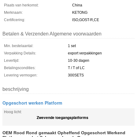
Plaats van herkomst:
China
Merknaam:
KETONG
Certificering:
ISO,GOST-R,CE
Betalen & Verzenden Algemene voorwaarden
Min. bestelaantal:
1 set
Verpakking Details:
export verpakkingen
Levertijd:
10-30 dagen
Betalingscondities:
T / T of LC
Levering vermogen:
300SETS
beschrijving
Opgeschort werken Platform
Hoog licht:
Zwevende toegangsplatforms
OEM Rood Rond gemaakt Opheffend Opgeschort Werkend