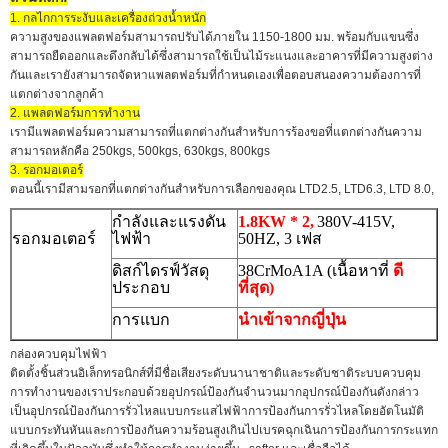
1. กลไกการระงับและเครื่องถ่วงน้ำหนัก
ความสูงของแพลตฟอร์มสามารถปรับได้ภายใน 1150-1800 มม. พร้อมกับแขนซึ่ง
สามารถยืดออกและดึงกลับได้ซึ่งสามารถใช้เป็นไม้ระแนงและอาคารที่มีความสูงต่าง
กันและเรายังสามารถจัดหาแพลตฟอร์มที่กำหนดเองเพื่อตอบสนองความต้องการที่
แตกต่างจากลูกค้า
2. แพลตฟอร์มการทำงาน
เรามีแพลตฟอร์มความสามารถที่แตกต่างกันสำหรับการร้องขอที่แตกต่างกันความ
สามารถหลักคือ 250kgs, 500kgs, 630kgs, 800kgs
3. รอกมอเตอร์
ตอนนี้เรามีสามรอกที่แตกต่างกันสำหรับการเลือกของคุณ LTD2.5, LTD6.3, LTD 8.0,
กำลังและแรงดัน
1.8KW * 2,
380V-415V,
รอกมอเตอร์
ไฟฟ้า
50HZ, 3 เฟส
ดิสก์ไดรฟ์วัสดุ
38CrMoA1A (เนื้อหาที่
ดี
ประกอบ
ที่สุด)
การแบก
นำเข้าจากญี่ปุ่น
กล่องควบคุมไฟฟ้า
ติดตั้งชิ้นส่วนอิเล็กทรอนิกส์ที่มีชื่อเสียงระดับนานาชาติและระดับชาติระบบควบคุม
การทำงานของเราประกอบด้วยอุปกรณ์ป้องกันจำนวนมากอุปกรณ์ป้องกันดังกล่าว
เป็นอุปกรณ์ป้องกันการรั่วไหลแบบกระแสไฟฟ้าการป้องกันการรั่วไหลโดยอัตโนมัติ
แบบกระทันหันและการป้องกันความร้อนสูงเกินไปเบรคฉุกเฉินการป้องกันการกระแทก