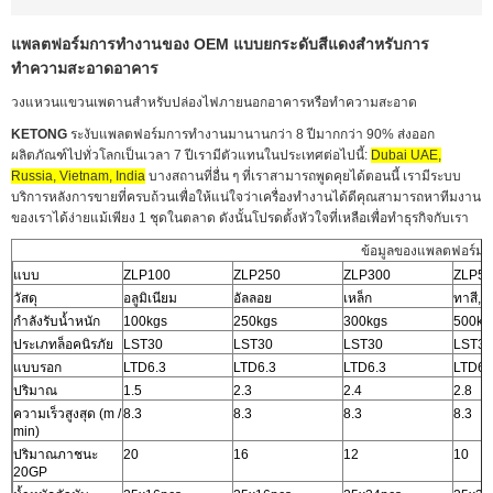
แพลตฟอร์มการทำงานของ OEM แบบยกระดับสีแดงสำหรับการ
ทำความสะอาดอาคาร
วงแหวนแขวนเพดานสำหรับปล่องไฟภายนอกอาคารหรือทำความสะอาด
KETONG
ระงับแพลตฟอร์มการทำงานมานานกว่า 8 ปีมากกว่า 90% ส่งออก
ผลิตภัณฑ์ไปทั่วโลกเป็นเวลา 7 ปีเรามีตัวแทนในประเทศต่อไปนี้:
Dubai UAE,
Russia, Vietnam, India
บางสถานที่อื่น ๆ ที่เราสามารถพูดคุยได้ตอนนี้ เรามีระบบ
บริการหลังการขายที่ครบถ้วนเพื่อให้แน่ใจว่าเครื่องทำงานได้ดีคุณสามารถหาทีมงาน
ของเราได้ง่ายแม้เพียง 1 ชุดในตลาด ดังนั้นโปรดตั้งหัวใจที่เหลือเพื่อทำธุรกิจกับเรา
ข้อมูลของแพลตฟอร์ม
แบบ
ZLP100
ZLP250
ZLP300
ZLP50
วัสดุ
อลูมิเนียม
อัลลอย
เหล็ก
ทาสี,
กำลังรับน้ำหนัก
100kgs
250kgs
300kgs
500kg
ประเภทล็อคนิรภัย
LST30
LST30
LST30
LST30
แบบรอก
LTD6.3
LTD6.3
LTD6.3
LTD6.
ปริมาณ
1.5
2.3
2.4
2.8
ความเร็วสูงสุด (m /
8.3
8.3
8.3
8.3
min)
ปริมาณภาชนะ
20
16
12
10
20GP