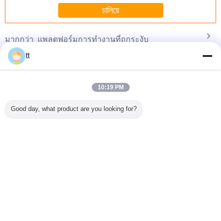
চালিয়ে
แพลตฟอร์มการทำงานที่ถูกระงับ
มากกว่า
tt
10:19 PM
Aerial
Electric Port
30 w 3000k /
temporary
P10 Full
ended
Shipyard Cranes
5000k Outdoor
suspended
LED Sign 
Good day, what product are you looking for?
Platform
for Building
Flat LED Ceiling
platform,
Defini
0 for
Vessels
Light , 1200x300
suspended
Commerci
ding
LED Panel
building platform/
Display
nce with
high rise roof
Outsi
 Rope
suspended work
เปลี่ยนภาษา
platform
s
Thai
บ้าน
|
เกี่ยวกับเรา
|
ติดต่อเรา
|
แผนผังเว็บไซต์
|
นโยบายความเป็นส่วนตัว