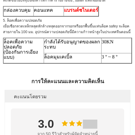
ที่เกิดขึ้นในปัจจุบันซึ่งทำให้การทำงานง่ายขึ้น , safter และเชื่อถือได้
กล่องควบคุม
คอนแทค
แบรนด์ชไนเดอร์
5. ล็อคเพื่อความปลอดภัย
เมื่อเชือกลวดเหล็กหลุดหักล้างหลุดออกจากรอกหรือยกพื้นขึ้นแท่นล็อค safey จะล็อค
สายภายใน 100 มม. อุปกรณ์ความปลอดภัยนี้มีความก้าวหน้าสูงในประเทศจีนตอนนี้
ล็อคเพื่อความ
กำลังได้รับอนุญาตของผลก
30KN
ปลอดภัย
ระทบ
(ป้องกันการเอียง
ล็อคมุมเคเบิ้ล
3 ° ~ 8 °
แบบ)
การให้คะแนนและความคิดเห็น
คะแนนโดยรวม
3.0
จาก 50 รีวิวสําหรับผู้จัดจําหน่ายนี้