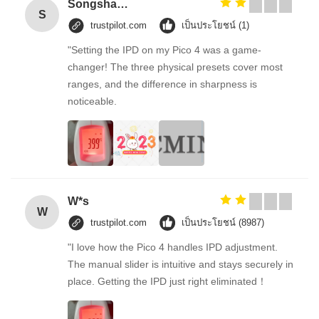
Songshang
S
trustpilot.com
เป็นประโยชน์ (1)
"Setting the IPD on my Pico 4 was a game-
changer! The three physical presets cover most
ranges, and the difference in sharpness is
noticeable.
W*s
W
trustpilot.com
เป็นประโยชน์ (8987)
"I love how the Pico 4 handles IPD adjustment.
The manual slider is intuitive and stays securely in
place. Getting the IPD just right eliminated！