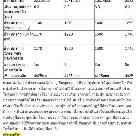
น้ำหนักตัวนับ
25x16pcs
25x16pcs
25x24pcs
25x32
เส้นผ่านศูนย์กลาง
8.3
8.3
8.3
8.3
ของเชือกเหล็ก
(มม.)
น้ำหนัก (กก.)
1140
1170
1400
1650
(Aluninum alloy)
น้ำหนัก (กก.) (เหล็ก
1170
1220
1500
1740
ทาสี)
น้ำหนัก (กก.)
1170
1220
1500
1740
(Steel with
glavanized)
ความยาวของ
1m
2m
3m
5m
แพลตฟอร์ม
เชือกลวดเหล็ก
4x25mm
4x25mm
4x25mm
4x25
แพลตฟอร์มการทำงานของ Ketong Suspended มีหลายรูปแบบให้คุณเลือกหรือปรับ
แต่งสำหรับคำขออาคารที่แตกต่างกันเรามีวิดีโอและคำแนะนำอย่างชัดเจนเพื่อช่วย
ให้คุณสามารถติดตั้งและใช้งานได้อย่างราบรื่นนอกจากนี้เรายังมีทีมบริการหลังการ
ขายมากมายเพื่อให้เครื่องของเราทำงานได้ดีเสมอไป เรากำลังพัฒนาตัวแทนทั่วโลก
เพื่อปกป้องชื่อเสียงแบรนด์ของเราและผู้ขายในท้องถิ่นเรามีกฎที่ดีสำหรับคุณหากคุณ
ต้องการเป็นตัวแทนของเราเช่นเราสามารถมาที่งานแสดงสินค้าในท้องถิ่นของคุณได้
พบกับผู้ซื้อของคุณเป็น โรงงานของเราวิศวกรของเราสามารถมาหาคุณเพื่อสอนคน
งานของคุณให้รู้จักแพลตฟอร์มของเราอย่างลึกซึ้งสัญญาที่เข้มงวดเพื่อปกป้องตัวแทน
ในพื้นที่นั้น ... ยินดีต้อนรับสู่เพื่อหารือ
ส่วนหลัก: