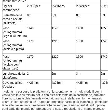
contenitore 20GP
Qty del
25x16pcs
25x16pcs
25x24pcs
25x32
contrappeso
Diametro della
8,3
8,3
8,3
8,3
corda d'acciaio
(millimetri)
Peso
1140
1170
1400
1650
(chilogrammo)
(lega di Aluninum)
Peso
1170
1220
1500
1740
(chilogrammo)
(acciaio dipinto)
Peso
1170
1220
1500
1740
(chilogrammo)
(acciaio con
glavanized)
Lunghezza della
1m
2m
3m
5m
piattaforma
Cavo metallico
4x25mm
4x25mm
4x25mm
4x25
d'acciaio
Ketong ha sospeso la piattaforma di funzionamento ha molti modelli per la
vostra scelta o su misura per la richiesta differente della costruzione, abbiamo
libro istruzione e chiaramente video aiutarvi ad installare uniformemente ed
usare, inoltre abbiamo un gruppo enorme di servizio di assistenza al cliente per
tenere le nostre macchine lavorare bene sempre, siamo agenti di sviluppo da
ogni parte del mondo per proteggere la nostra reputazione di marca e prezzo