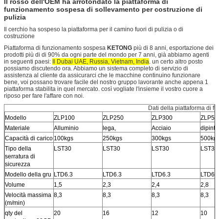
Il rosso dell'OEM ha arrotondato la piattaforma di
funzionamento sospesa di sollevamento per costruzione di
pulizia
Il cerchio ha sospeso la piattaforma per il camino fuori di pulizia o di
costruzione
Piattaforma di funzionamento sospesa
KETONG
più di 8 anni, esportazione dei
prodotti più di di 90% da ogni parte del mondo per 7 anni, già abbiamo agenti
in seguenti paesi:
Il Dubai UAE, Russia, Vietnam, India
. un certo altro posto
possiamo discutendo ora. Abbiamo un sistema completo di servizio di
assistenza al cliente da assicurarci che le macchine continuino funzionare
bene, voi possano trovare facile del nostro gruppo lavorante anche appena 1
piattaforma stabilita in quel mercato. così vogliate l'insieme il vostro cuore a
riposo per fare l'affare con noi.
Dati della piattaforma di 
Modello
ZLP100
ZLP250
ZLP300
ZLP50
Materiale
Alluminio
lega,
Acciaio
dipinto
Capacità di carico
100kgs
250kgs
300kgs
500kg
Tipo della
LST30
LST30
LST30
LST30
serratura di
sicurezza
Modello della gru
LTD6.3
LTD6.3
LTD6.3
LTD6.
Volume
1,5
2,3
2,4
2,8
Velocità massima
8,3
8,3
8,3
8,3
(m/min)
qty del
20
16
12
10