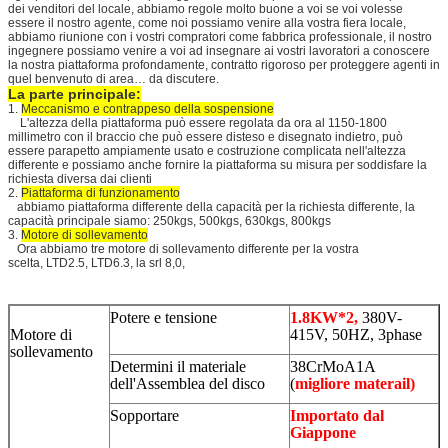
dei venditori del locale, abbiamo regole molto buone a voi se voi volesse
essere il nostro agente, come noi possiamo venire alla vostra fiera locale,
abbiamo riunione con i vostri compratori come fabbrica professionale, il nostro
ingegnere possiamo venire a voi ad insegnare ai vostri lavoratori a conoscere
la nostra piattaforma profondamente, contratto rigoroso per proteggere agenti in
quel benvenuto di area… da discutere.
La parte principale:
1.
Meccanismo e contrappeso della sospensione
L'altezza della piattaforma può essere regolata da ora al 1150-1800
millimetro con il braccio che può essere disteso e disegnato indietro, può
essere parapetto ampiamente usato e costruzione complicata nell'altezza
differente e possiamo anche fornire la piattaforma su misura per soddisfare la
richiesta diversa dai clienti
2.
Piattaforma di funzionamento
abbiamo piattaforma differente della capacità per la richiesta differente, la
capacità principale siamo: 250kgs, 500kgs, 630kgs, 800kgs
3.
Motore di sollevamento
Ora abbiamo tre motore di sollevamento differente per la vostra
scelta, LTD2.5, LTD6.3, la srl 8,0,
Potere e tensione
1.8KW*2,
380V-
Motore di
415V, 50HZ, 3phase
sollevamento
Determini il materiale
38CrMoA1A
dell'Assemblea del disco
(
migliore materail)
Sopportare
Importato dal
Giappone