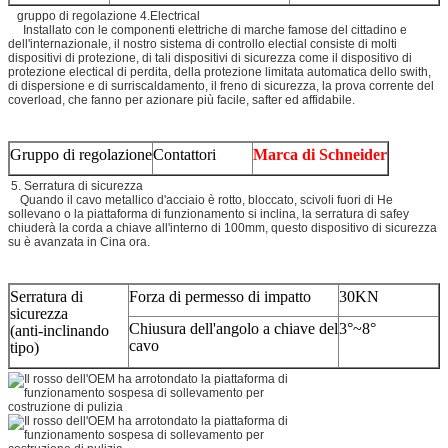
gruppo di regolazione 4.Electrical
Installato con le componenti elettriche di marche famose del cittadino e
dell'internazionale, il nostro sistema di controllo electial consiste di molti
dispositivi di protezione, di tali dispositivi di sicurezza come il dispositivo di
protezione electical di perdita, della protezione limitata automatica dello swith,
di dispersione e di surriscaldamento, il freno di sicurezza, la prova corrente del
coverload, che fanno per azionare più facile, safter ed affidabile.
Gruppo di regolazione
Contattori
Marca di Schneider
5. Serratura di sicurezza
Quando il cavo metallico d'acciaio è rotto, bloccato, scivoli fuori di He
sollevano o la piattaforma di funzionamento si inclina, la serratura di safey
chiuderà la corda a chiave all'interno di 100mm, questo dispositivo di sicurezza
su è avanzata in Cina ora.
Serratura di
Forza di permesso di impatto
30KN
sicurezza
Chiusura dell'angolo a chiave del
3°~8°
(anti-inclinando
cavo
tipo)