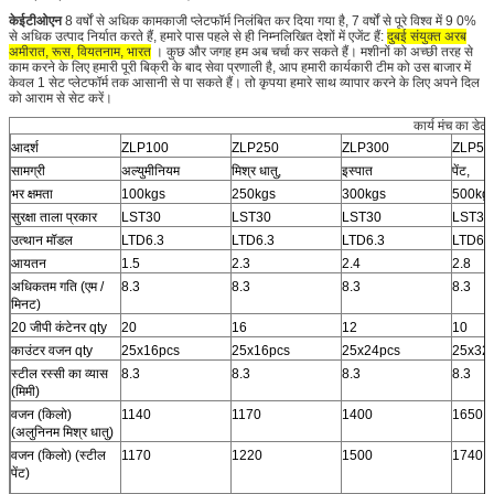
केईटीओएन
8 वर्षों से अधिक कामकाजी प्लेटफॉर्म निलंबित कर दिया गया है, 7 वर्षों से पूरे विश्व में 9 0%
से अधिक उत्पाद निर्यात करते हैं, हमारे पास पहले से ही निम्नलिखित देशों में एजेंट हैं:
दुबई संयुक्त अरब
अमीरात, रूस, वियतनाम, भारत
। कुछ और जगह हम अब चर्चा कर सकते हैं। मशीनों को अच्छी तरह से
काम करने के लिए हमारी पूरी बिक्री के बाद सेवा प्रणाली है, आप हमारी कार्यकारी टीम को उस बाजार में
केवल 1 सेट प्लेटफॉर्म तक आसानी से पा सकते हैं। तो कृपया हमारे साथ व्यापार करने के लिए अपने दिल
को आराम से सेट करें।
कार्य मंच का डेटा
आदर्श
ZLP100
ZLP250
ZLP300
ZLP50
सामग्री
अल्युमीनियम
मिश्र धातु,
इस्पात
पेंट,
भर क्षमता
100kgs
250kgs
300kgs
500kg
सुरक्षा ताला प्रकार
LST30
LST30
LST30
LST30
उत्थान मॉडल
LTD6.3
LTD6.3
LTD6.3
LTD6.
आयतन
1.5
2.3
2.4
2.8
अधिकतम गति (एम /
8.3
8.3
8.3
8.3
मिनट)
20 जीपी कंटेनर qty
20
16
12
10
काउंटर वजन qty
25x16pcs
25x16pcs
25x24pcs
25x32
स्टील रस्सी का व्यास
8.3
8.3
8.3
8.3
(मिमी)
वजन (किलो)
1140
1170
1400
1650
(अलुनिनम मिश्र धातु)
वजन (किलो) (स्टील
1170
1220
1500
1740
पेंट)