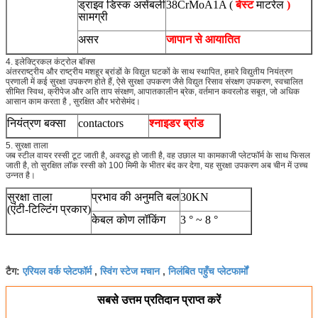
ड्राइव डिस्क असेंबली
38CrMoA1A (
बेस्ट
माटरेल
)
सामग्री
असर
जापान से आयातित
4. इलेक्ट्रिकल कंट्रोल बॉक्स
अंतरराष्ट्रीय और राष्ट्रीय मशहूर ब्रांडों के विद्युत घटकों के साथ स्थापित, हमारे विद्युतीय नियंत्रण
प्रणाली में कई सुरक्षा उपकरण होते हैं, ऐसे सुरक्षा उपकरण जैसे विद्युत रिसाव संरक्षण उपकरण, स्वचालित
सीमित स्विथ, क्रीपेज और अति ताप संरक्षण, आपातकालीन ब्रेक, वर्तमान कवरलोड सबूत, जो अधिक
आसान काम करता है , सुरक्षित और भरोसेमंद।
नियंत्रण बक्सा
contactors
श्नाइडर ब्रांड
5. सुरक्षा ताला
जब स्टील वायर रस्सी टूट जाती है, अवरुद्ध हो जाती है, वह उछाल या कामकाजी प्लेटफॉर्म के साथ फिसल
जाती है, तो सुरक्षित लॉक रस्सी को 100 मिमी के भीतर बंद कर देगा, यह सुरक्षा उपकरण अब चीन में उच्च
उन्नत है।
सुरक्षा ताला
प्रभाव की अनुमति बल
30KN
(एंटी-टिल्टिंग प्रकार)
केबल कोण लॉकिंग
3 ° ~ 8 °
एरियल वर्क प्लेटफॉर्म
स्विंग स्टेज मचान
निलंबित पहुँच प्लेटफार्मों
टैग:
,
,
सबसे उत्तम प्रतिदान प्राप्त करें