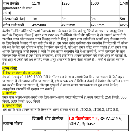
वजन (किलो)
1170
1220
1500
1740
(glavanized के साथ
स्टील)
प्लेटफार्म की लंबाई
1m
2m
3m
5m
स्टील वाली रस्सी
4x25mm
4x25mm
4x25mm
4x25
केटोंग निलंबित वर्किंग प्लेटफार्म में आपके भवन के चयन के लिए कई चुनौतियों का चयन या अनुकूलित
करने के लिए कई मॉडल हैं, हमारे पास स्पष्ट रूप से वीडियो और निर्देश पुस्तिका है जो आपको आसानी से
स्थापित करने और उपयोग करने में मदद करने के लिए है, हमारे पास मशीनों को अच्छी तरह से काम करने
के लिए बिक्री के बाद की एक बड़ी टीम भी है , हम अपने ब्रांड प्रतिष्ठा और स्थानीय विक्रेताओं की कीमत
की रक्षा के लिए पूरी दुनिया में एजेंट विकसित कर रहे हैं, यदि आप हमारे एजेंट बनना चाहते हैं, तो हमारे पास
आपके लिए बहुत अच्छे नियम हैं, जैसे कि हम आपके स्थानीय मेले में आ सकते हैं, अपने खरीदारों के साथ
मिलकर मिल सकते हैं एक पेशेवर कारखाना, हमारे इंजीनियर आपके श्रमिकों को हमारे क्षेत्र को गहराई से,
उस क्षेत्र में एजेंटों की रक्षा के लिए सख्त अनुबंध जानने के लिए सिखा सकते हैं ... चर्चा में आपका स्वागत
है।
मुख्य अंश:
1. निलंबन तंत्र और काउंटरवेट
मंच की ऊंचाई को 1150-1800 मिमी के भीतर बांह के साथ समायोजित किया जा सकता है जिसे बढ़ाया
जा सकता है और वापस खींचा जा सकता है, इसे व्यापक रूप से विभिन्न ऊंचाई में पैरापेट और जटिल इमारत
का उपयोग किया जा सकता है, और हम ग्राहकों से अलग-अलग आवश्यकता को पूरा करने के लिए
अनुकूलित प्लेटफॉर्म भी प्रदान कर सकते हैं
2. कार्य मंच
हमारे पास अलग-अलग अनुरोध के लिए अलग-अलग क्षमता प्लेटफार्म है, मुख्य क्षमता है: 250 किलो, 500
किलो, 630 किलो, 800 किलो
3. उत्थान मोटर
अब आपके पास आपके चयन के लिए तीन अलग होइस्ट मोटर हैं, LTD2.5, LTD6.3, LTD 8.0,
बिजली और वोल्टेज
1.8 किलोवाट * 2,
380V-415V,
उठाना मोटर
50HZ, 3phase