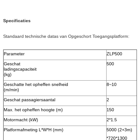
Specificaties
Standaard technische datas van Opgeschort Toegangsplatform:
Parameter
ZLP500
Geschat
500
ladingscapaciteit
(kg)
Geschatte het opheffen snelheid
8~10
(m/min)
Geschat passagiersaantal
2
Max. het opheffen hoogte (m)
150
Motormacht (kW)
2*1.5
2
Platformafmeting L*W*H (mm)
5000 (2+3m)
*720*1300