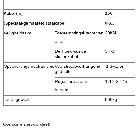
Kabel (m)
160
(Speciaal-gemaakte) staalkabel
Ф8.3
Veiligheidsslot
Toestemmingskracht van
20KN
effect
De Hoek van de
3°~8°
sluitenkabel
Opschortingsmechanisme
Voorstraaloverhangend
1.3~.1.5m
gedeelte
Regelbare steun
1.44~2.14m
hoogte
Tegengewicht
800kg
Concurrentievoordeel: