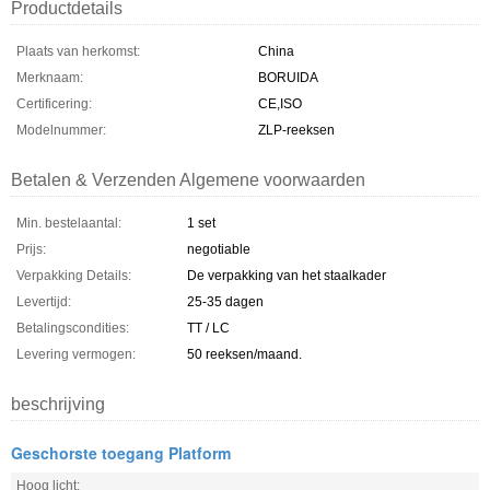
Productdetails
Plaats van herkomst:
China
Merknaam:
BORUIDA
Certificering:
CE,ISO
Modelnummer:
ZLP-reeksen
Betalen & Verzenden Algemene voorwaarden
Min. bestelaantal:
1 set
Prijs:
negotiable
Verpakking Details:
De verpakking van het staalkader
Levertijd:
25-35 dagen
Betalingscondities:
TT / LC
Levering vermogen:
50 reeksen/maand.
beschrijving
Geschorste toegang Platform
Hoog licht: