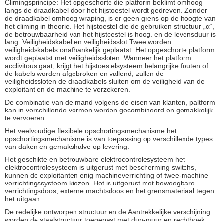
Climingsprincipe: Het opgeschorte die platform beklimt omhoog
langs de draadkabel door het hijstoestel wordt gedreven. Zonder
de draadkabel omhoog wraping, is er geen grens op de hoogte van
het climing in theorie. Het hijstoestel die de gebruiken structuur „α“,
de betrouwbaarheid van het hijstoestel is hoog, en de levensduur is
lang. Veiligheidskabel en veiligheidsslot Twee worden
veiligheidskabels onafhankelijk geplaatst. Het opgeschorte platform
wordt geplaatst met veiligheidssloten. Wanneer het platform
acclivitous gaat, krijgt het hijstoestelsysteem belangrijke fouten of
de kabels worden afgebroken en vallend, zullen de
veiligheidssloten de draadkabels sluiten om de veiligheid van de
exploitant en de machine te verzekeren.
De combinatie van de mand volgens de eisen van klanten, paltform
kan in verschillende vormen worden gecombineerd en gemakkelijk
te vervoeren.
Het veelvoudige flexibele opschortingsmechanisme het
opschortingsmechanisme is van toepassing op verschillende types
van daken en gemakshalve op levering.
Het geschikte en betrouwbare elektrocontrolesysteem het
elektrocontrolesysteem is uitgerust met bescherming switchs,
kunnen de exploitanten enig machineverrichting of twee-machine
verrichtingssysteem kiezen. Het is uitgerust met beweegbare
verrichtingsdoos, externe machtsdoos en het grensmateriaal tegen
het uitgaan.
De redelijke ontworpen structuur en de Aantrekkelijke verschijning
worden de staalstructuur toegepast met dun-muur en rechthoek