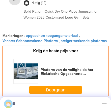
Nuttig (12)
Solid Pattern Quick Dry One Piece Jumpsuit for
Women 2023 Customized Logo Gym Sets
opgeschort toegangsmateriaal
Markeringen:
,
Venster Schoonmakend Platform
steiger werkende platforms
,
Krijg de beste prijs voor
Platform van de veiligheids het
Elektrische Opgeschorte
Toegang
Doorgaan
Geschorste toegang Platform
Meer
tt