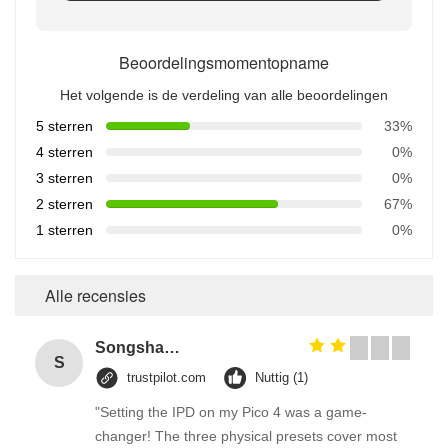
Beoordelingsmomentopname
Het volgende is de verdeling van alle beoordelingen
5 sterren
33%
4 sterren
0%
3 sterren
0%
2 sterren
67%
1 sterren
0%
Alle recensies
Songshang
S
trustpilot.com
Nuttig (1)
"Setting the IPD on my Pico 4 was a game-
changer! The three physical presets cover most