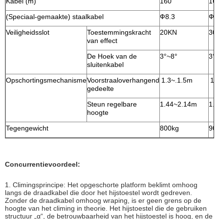
Kabel (m)
160
16
(Speciaal-gemaakte) staalkabel
Ф8.3
Ф8
Veiligheidsslot
Toestemmingskracht
20KN
30
van effect
De Hoek van de
3°~8°
3°
sluitenkabel
Opschortingsmechanisme
Voorstraaloverhangend
1.3~.1.5m
1.
gedeelte
Steun regelbare
1.44~2.14m
1.
hoogte
Tegengewicht
800kg
90
Concurrentievoordeel:
1. Climingsprincipe: Het opgeschorte platform beklimt omhoog
langs de draadkabel die door het hijstoestel wordt gedreven.
Zonder de draadkabel omhoog wraping, is er geen grens op de
hoogte van het climing in theorie. Het hijstoestel die de gebruiken
structuur „α“, de betrouwbaarheid van het hijstoestel is hoog, en de