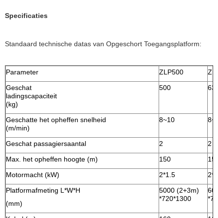
Specificaties
Standaard technische datas van Opgeschort Toegangsplatform:
Parameter
ZLP500
ZL
Geschat
500
63
ladingscapaciteit
(kg)
Geschatte het opheffen snelheid
8~10
8~
(m/min)
Geschat passagiersaantal
2
2
Max. het opheffen hoogte (m)
150
15
Motormacht (kW)
2*1.5
2*1
Platformafmeting L*W*H
5000 (2+3m)
60
*720*1300
*7
(mm)