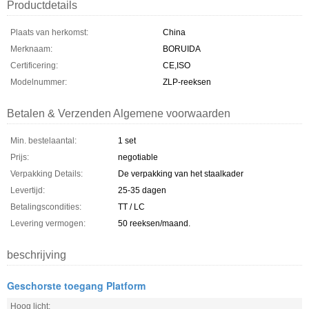
Productdetails
Plaats van herkomst:
China
Merknaam:
BORUIDA
Certificering:
CE,ISO
Modelnummer:
ZLP-reeksen
Betalen & Verzenden Algemene voorwaarden
Min. bestelaantal:
1 set
Prijs:
negotiable
Verpakking Details:
De verpakking van het staalkader
Levertijd:
25-35 dagen
Betalingscondities:
TT / LC
Levering vermogen:
50 reeksen/maand.
beschrijving
Geschorste toegang Platform
Hoog licht: