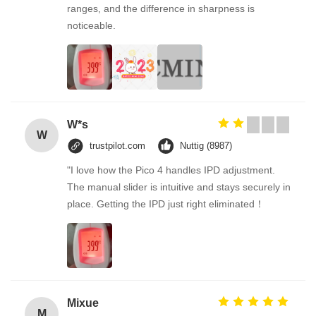
ranges, and the difference in sharpness is
noticeable.
W*s
W
trustpilot.com
Nuttig (8987)
"I love how the Pico 4 handles IPD adjustment.
The manual slider is intuitive and stays securely in
place. Getting the IPD just right eliminated！
Mixue
M