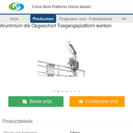
China Work Platforms Online Market
Huis
Producten
Ongeveer ons
Fabrieksreis
>>
Aluminium die Opgeschort Toegangsplatform werken
Beste prijs
Contacteer ons
Productdetails