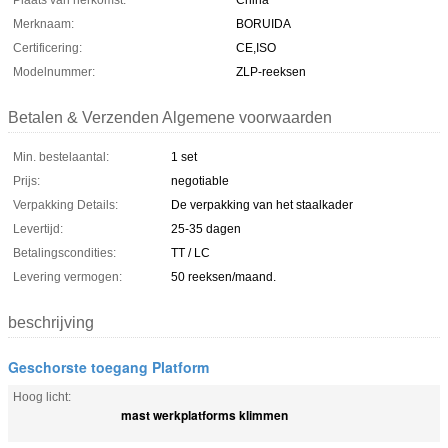
Plaats van herkomst:
China
Merknaam:
BORUIDA
Certificering:
CE,ISO
Modelnummer:
ZLP-reeksen
Betalen & Verzenden Algemene voorwaarden
Min. bestelaantal:
1 set
Prijs:
negotiable
Verpakking Details:
De verpakking van het staalkader
Levertijd:
25-35 dagen
Betalingscondities:
TT / LC
Levering vermogen:
50 reeksen/maand.
beschrijving
Geschorste toegang Platform
Hoog licht:
mast werkplatforms klimmen