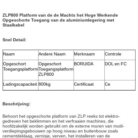
ZLP800 Platform van de de Machts het Hoge Werkende
Opgeschorte Toegang van de aluminiumlegering met
Staalkabel
Snel Detail:
Naam
Andere Naam
Merknaam
Controle
Opgeschort
Opgeschort
BORUIDA
DOL en FC
Toegangsplatform
Toegangsplatform
ZLP800
Ladingscapaciteit
800kg
Certificaat
Ce
Beschrijving:
Behoort het opgeschorte platform van ZLP reeks tot elektro-
gedreven het beklimmen en het verfraaien machines, die
hoofdzakelijk worden gebruikt om de externe muren van mutil-
verdiepingsgebouwen op hoog niveau en buitenbouw zoals
cementdeklaag, vernisje, verven, het installeren van de