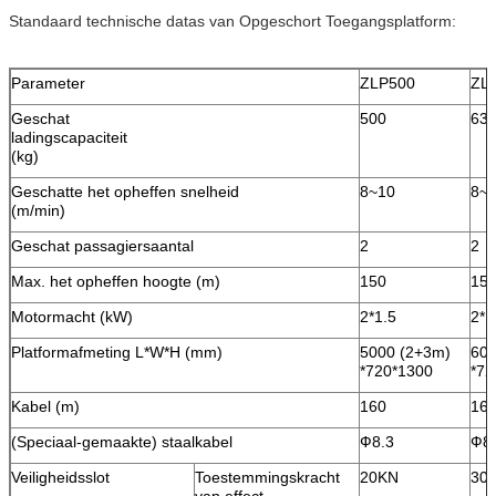
Standaard technische datas van Opgeschort Toegangsplatform:
Parameter
ZLP500
ZL
Geschat
500
63
ladingscapaciteit
(kg)
Geschatte het opheffen snelheid
8~10
8~
(m/min)
Geschat passagiersaantal
2
2
Max. het opheffen hoogte (m)
150
15
Motormacht (kW)
2*1.5
2*1
Platformafmeting L*W*H (mm)
5000 (2+3m)
600
*720*1300
*72
Kabel (m)
160
16
(Speciaal-gemaakte) staalkabel
Ф8.3
Ф8
Veiligheidsslot
Toestemmingskracht
20KN
30