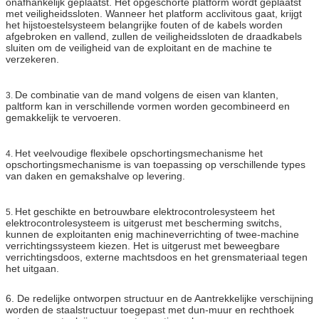
onafhankelijk geplaatst. Het opgeschorte platform wordt geplaatst
met veiligheidssloten. Wanneer het platform acclivitous gaat, krijgt
het hijstoestelsysteem belangrijke fouten of de kabels worden
afgebroken en vallend, zullen de veiligheidssloten de draadkabels
sluiten om de veiligheid van de exploitant en de machine te
verzekeren.
De combinatie van de mand volgens de eisen van klanten,
3.
paltform kan in verschillende vormen worden gecombineerd en
gemakkelijk te vervoeren.
Het veelvoudige flexibele opschortingsmechanisme het
4.
opschortingsmechanisme is van toepassing op verschillende types
van daken en gemakshalve op levering.
Het geschikte en betrouwbare elektrocontrolesysteem het
5.
elektrocontrolesysteem is uitgerust met bescherming switchs,
kunnen de exploitanten enig machineverrichting of twee-machine
verrichtingssysteem kiezen. Het is uitgerust met beweegbare
verrichtingsdoos, externe machtsdoos en het grensmateriaal tegen
het uitgaan.
6. De redelijke ontworpen structuur en de Aantrekkelijke verschijning
worden de staalstructuur toegepast met dun-muur en rechthoek