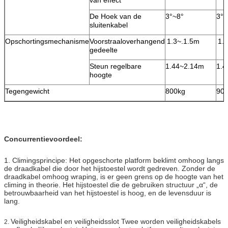
van effect
De Hoek van de
3°~8°
3°~
sluitenkabel
Opschortingsmechanisme
Voorstraaloverhangend
1.3~.1.5m
1.
gedeelte
Steun regelbare
1.44~2.14m
1.4
hoogte
Tegengewicht
800kg
90
Concurrentievoordeel:
1. Climingsprincipe: Het opgeschorte platform beklimt omhoog langs
de draadkabel die door het hijstoestel wordt gedreven. Zonder de
draadkabel omhoog wraping, is er geen grens op de hoogte van het
climing in theorie. Het hijstoestel die de gebruiken structuur „α“, de
betrouwbaarheid van het hijstoestel is hoog, en de levensduur is
lang.
Veiligheidskabel en veiligheidsslot Twee worden veiligheidskabels
2.