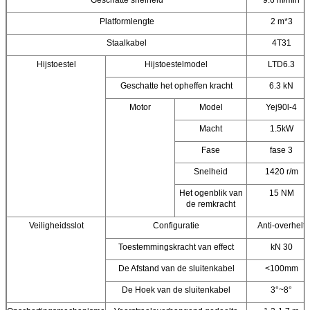
Geschatte snelheid
9.6 m/min
Platformlengte
2 m*3
Staalkabel
4T31
Hijstoestel
Hijstoestelmodel
LTD6.3
Geschatte het opheffen kracht
6.3 kN
Motor
Model
Yej90l-4
Macht
1.5kW
Fase
fase 3
Snelheid
1420 r/m
Het ogenblik van
15 NM
de remkracht
Veiligheidsslot
Configuratie
Anti-overhelt
Toestemmingskracht van effect
kN 30
De Afstand van de sluitenkabel
<100mm
De Hoek van de sluitenkabel
3°~8°