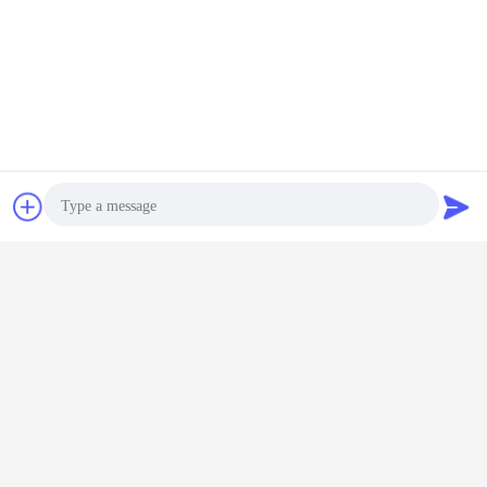
Workshop
Chat
Vraag een offerte
aan
Photo
Video Call
Audio Call