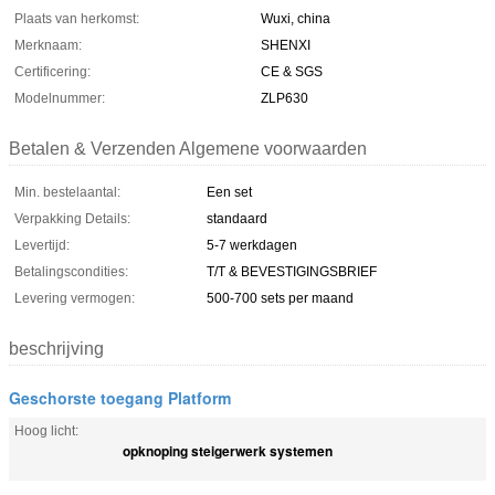
Plaats van herkomst:
Wuxi, china
Merknaam:
SHENXI
Certificering:
CE & SGS
Modelnummer:
ZLP630
Betalen & Verzenden Algemene voorwaarden
Min. bestelaantal:
Een set
Verpakking Details:
standaard
Levertijd:
5-7 werkdagen
Betalingscondities:
T/T & BEVESTIGINGSBRIEF
Levering vermogen:
500-700 sets per maand
beschrijving
Geschorste toegang Platform
Hoog licht:
opknoping steigerwerk systemen