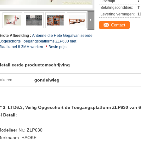
Levertijd:
7
Betalingscondities:
T 
Levering vermogen:
1
Contact
Grote Afbeelding :
Antenne die Hete Gegalvaniseerde
Opgeschorte Toegangsplatforms ZLP630 met
Staalkabel 8.3MM werken
Beste prijs
etailleerde productomschrijving
gondelwieg
rkeren:
* 3, LTD6.3, Veilig Opgeschort de Toegangsplatform ZLP630 van
l Detail:
odelleer Nr.: ZLP630
Merknaam: HAOKE