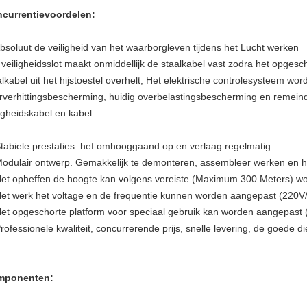
currentievoordelen:
Absoluut de veiligheid van het waarborgleven tijdens het Lucht werken
 veiligheidsslot maakt onmiddellijk de staalkabel vast zodra het opges
alkabel uit het hijstoestel overhelt; Het elektrische controlesysteem 
rverhittingsbescherming, huidig overbelastingsbescherming en remeinde
ligheidskabel en kabel.
Stabiele prestaties: hef omhooggaand op en verlaag regelmatig
Modulair ontwerp. Gemakkelijk te demonteren, assembleer werken en 
Het opheffen de hoogte kan volgens vereiste (Maximum 300 Meters) w
Het werk het voltage en de frequentie kunnen worden aangepast (220V
Het opgeschorte platform voor speciaal gebruik kan worden aangepast (
Professionele kwaliteit, concurrerende prijs, snelle levering, de goede d
mponenten: