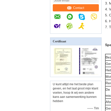
3.
M
Contact
4.
V
5.
C
6.
H
7.
T
Certificaat
Spe
Bez
Ges
Het
Mot
Rem
U kunt altijd me het beste plan
geven, en het laat groot mijn klant
De 
voelen, hoop ik wij een andere
waa
kans aan samenwerking kunnen
hebben
Afs
Ges
—— Tim