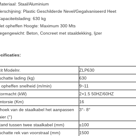
ateriaal: Staal/Aluminium
erschijning: Plastic Geschilderde Nevel/Gegalvaniseerd Heet
apaciteitslading: 630 kg
et opheffen Hoogte: Maximum 300 Mts
egengewicht: Beton, Concreet met staaldekking, Ijzer
cificaties:
it Modelnr.
ZLP630
chatte lading (kg)
630
 opheffen snelheid (m/min)
9~11
ormacht (kW)
2×1.5 50HZ/60HZ
torsie (Km)
16
hoek van de staalkabel het aanpassen
3°- 8°
ier (°)
tand tussen twee staalkabel (mm)
≤100
chatte rek van voorstraal (mm)
1500