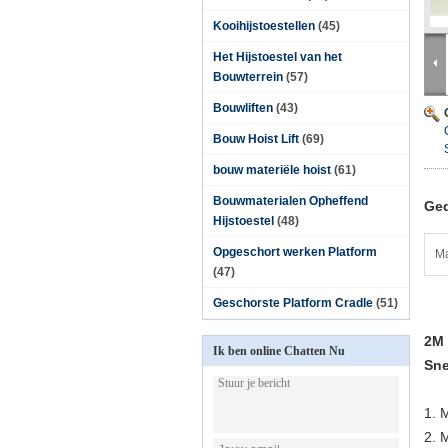
Kooihijstoestellen
(45)
Het Hijstoestel van het
Bouwterrein
(57)
Bouwliften
(43)
Bouw Hoist Lift
(69)
bouw materiële hoist
(61)
Bouwmaterialen Opheffend
Ged
Hijstoestel
(48)
Opgeschort werken Platform
Ma
(47)
Geschorste Platform Cradle
(51)
2M 
Ik ben online Chatten Nu
Sne
1.
M
2.