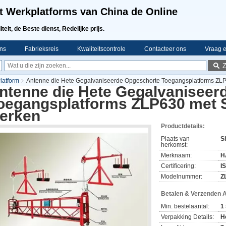
t Werkplatforms van China de Online
teit, de Beste dienst, Redelijke prijs.
ns
Fabrieksreis
Kwaliteitscontrole
Contacteer ons
Vraag e
latform
Antenne die Hete Gegalvaniseerde Opgeschorte Toegangsplatforms ZL
ntenne die Hete Gegalvaniseer
oegangsplatforms ZLP630 met 
erken
Productdetails:
Plaats van
S
herkomst:
Merknaam:
H
Certificering:
I
Modelnummer:
Z
Betalen & Verzenden 
Min. bestelaantal:
1
Verpakking Details:
H