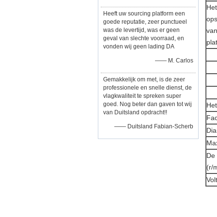
Het
Heeft uw sourcing platform een
ops
goede reputatie, zeer punctueel
was de levertijd, was er geen
va
geval van slechte voorraad, en
pla
vonden wij geen lading DA
—— M. Carlos
Gemakkelijk om met, is de zeer
professionele en snelle dienst, de
vlagkwaliteit te spreken super
goed. Nog beter dan gaven tot wij
Het
van Duitsland opdracht!!
Fac
—— Duitsland Fabian-Scherb
Dia
Max
De 
(r/
Vol