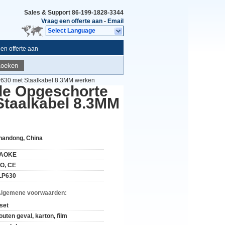
Sales & Support
86-199-1828-3344
Vraag een offerte aan
-
Email
Select Language
en offerte aan
Zoeken
P630 met Staalkabel 8.3MM werken
de Opgeschorte
Staalkabel 8.3MM
handong, China
AOKE
SO, CE
LP630
Algemene voorwaarden:
 set
outen geval, karton, film