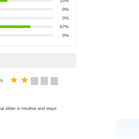
33%
0%
0%
67%
0%
25
 slider is intuitive and stays