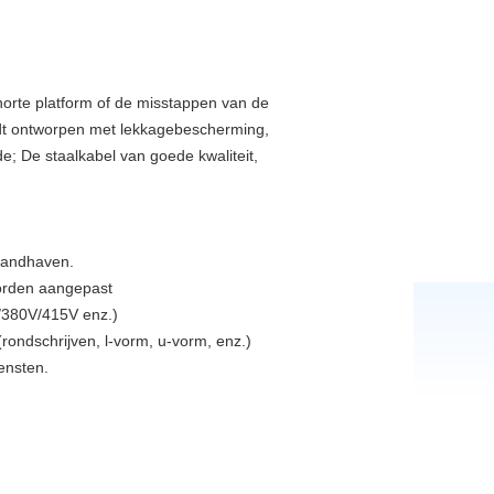
chorte platform of de misstappen van de
wordt ontworpen met lekkagebescherming,
; De staalkabel van goede kwaliteit,
handhaven.
orden aangepast
/380V/415V enz.)
rondschrijven, l-vorm, u-vorm, enz.)
iensten.