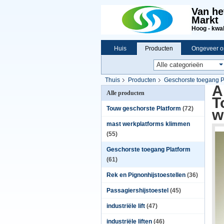
Van he
Markt
Hoog - kwali
Huis
Producten
Ongeveer o
Thuis
Producten
Geschorste toegang P
A
Alle producten
T
Touw geschorste Platform
(72)
w
mast werkplatforms klimmen
(55)
Geschorste toegang Platform
(61)
Rek en Pignonhijstoestellen
(36)
Passagiershijstoestel
(45)
industriële lift
(47)
industriële liften
(46)