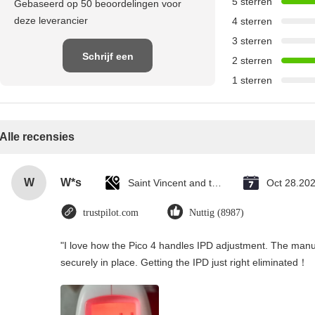
5 sterren
Gebaseerd op 50 beoordelingen voor
deze leverancier
4 sterren
3 sterren
Schrijf een
2 sterren
1 sterren
recensie
Alle recensies
W
W*s
Saint Vincent and the Grenadines
Oct 28.20
trustpilot.com
Nuttig (8987)
"I love how the Pico 4 handles IPD adjustment. The manual
securely in place. Getting the IPD just right eliminated！