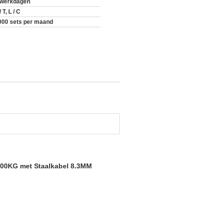
 werkdagen
/ T, L / C
000 sets per maand
 600KG met Staalkabel 8.3MM