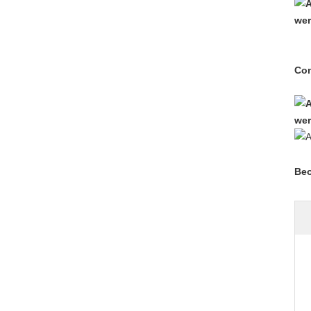
Con
Beo