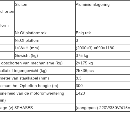
Sluiten
Aluminiumlegering
chorten
n
tform
Nr.Of platformrek
Enig rek
Nr.Of platform
3
L×W×H (mm)
(2000×3) ×690×1180
Gewicht (kg)
375 kg
 opschorten van mechanisme (kg)
2×175 kg
ultatief tegengewicht (kg)
25×36pcs
meter van staalkabel (mm)
8.3
imum het Opheffen hoogte (m)
300
snelheid van de motoromwenteling
1420
min)
tage (v) 3PHASES
(aangepast) 220V/380V/415