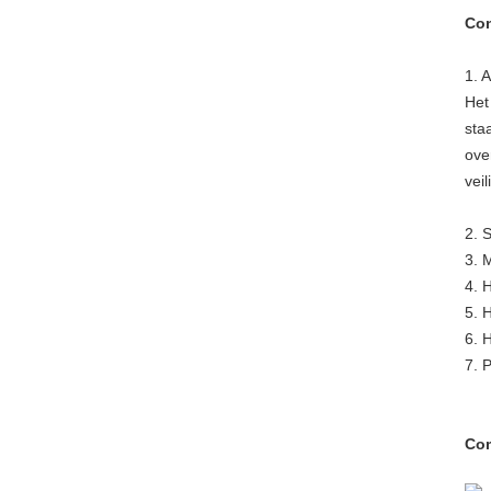
Con
1. 
Het
sta
ove
vei
2. 
3. 
4. 
5. 
6. 
7. 
Co