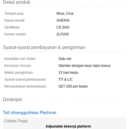
Detail produk
Tempat asal:
Wuxi, Cina
Nama merek:
SHENXI
Sertifikasi:
CE,SGS
Nomor model:
ZLP200
Syarat-syarat pembayaran & pengiriman
Kuantitas min Order:
Satu set
Kemasan rincian:
Standar dengan kayu lapis kasus
Waktu pengiriman:
15 hari kerja
Syarat-syarat pembayaran:
T/T & L/C
Menyediakan kemampuan:
SET 200 per bulan
Deskripsi
Tali ditangguhkan Platform
Cahaya Tinggi:
Adjustable bekerja platform