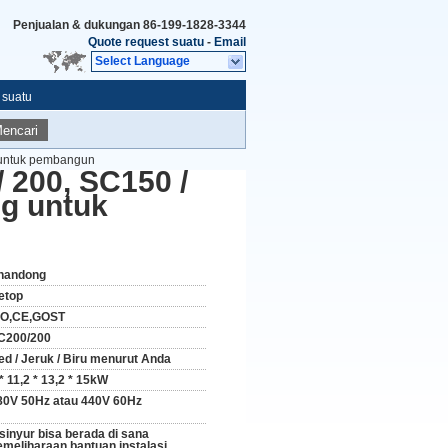
Penjualan & dukungan
86-199-1828-3344
Quote request suatu
-
Email
Select Language
 suatu
encari
g untuk pembangun
/ 200, SC150 /
ng untuk
handong
etop
SO,CE,GOST
C200/200
ed / Jeruk / Biru menurut Anda
* 11,2 * 13,2 * 15kW
80V 50Hz atau 440V 60Hz
nsinyur bisa berada di sana
emeliharaan bantuan instalasi