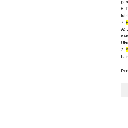
ger
6. 
lebi
7.
P
A: 
Kan
Uk
2.
S
baik
Per