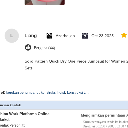
L
Liang
Azerbaijan
Oct 23.2025
Berguna (44)
Solid Pattern Quick Dry One Piece Jumpsuit for Wome
Sets
,
,
el:
kerekan penumpang
konstruksi hoist
konstruksi Lift
ncian kontak
hina Work Platforms Online
Mengirimkan permintaan 
arket
ontak Person:
tt