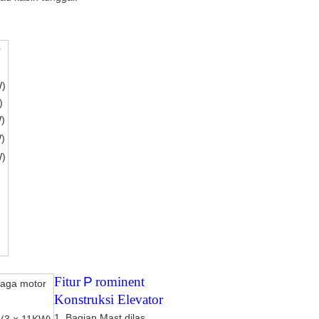
r
)
)
)
)
)
Fitur
P
rominent
aga motor
Konstruksi Elevator
1. Bagian Mast dilas