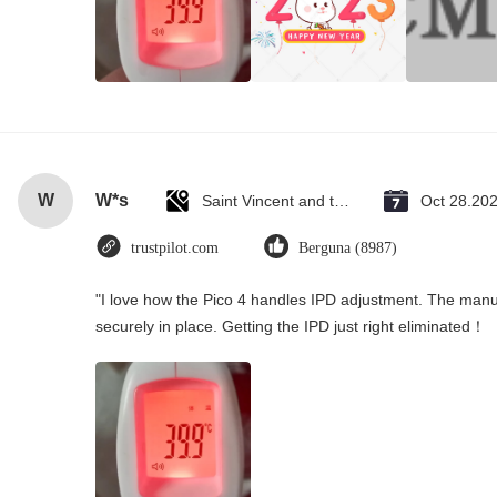
W
W*s
Saint Vincent and the Grenadines
Oct 28.20
trustpilot.com
Berguna (8987)
"I love how the Pico 4 handles IPD adjustment. The manual
securely in place. Getting the IPD just right eliminated！