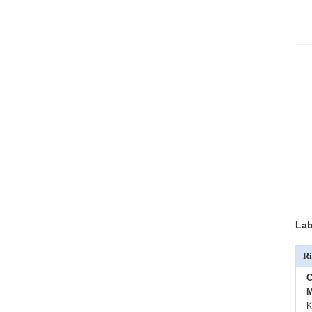
Lab
Ri
C
M
K