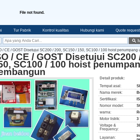
File not found.
i
Tur Pabrik
Kontrol kualitas
Hubungi kami
Quote request
M
O / CE / GOST Disetujui SC200 / 200, SC150 / 150, SC100 / 100 hoist penumpan
SO / CE / GOST Disetujui SC200 
50, SC100 / 100 hoist penumpa
embangun
Detail produk:
Tempat asal:
S
Nama merek:
B
Sertifikasi:
I
Nomor model:
S
warna:
R
Motor listrik:
3 
Voltage &
3
Frequency:
I
Layanan:
p