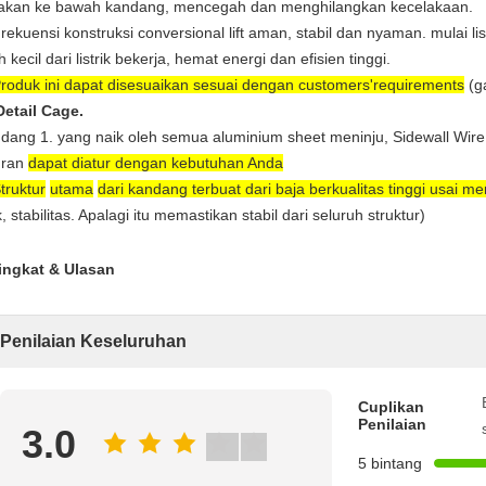
akan ke bawah kandang, mencegah dan menghilangkan kecelakaan.
Frekuensi konstruksi conversional lift aman, stabil dan nyaman.
mulai lis
h kecil dari listrik bekerja, hemat energi dan efisien tinggi.
roduk ini dapat disesuaikan sesuai dengan customers'requirements
(ga
Detail Cage.
dang 1. yang naik oleh semua aluminium sheet meninju,
Sidewall Wir
uran
dapat diatur dengan kebutuhan Anda
truktur
utama
dari kandang terbuat dari baja berkualitas tinggi usai m
, stabilitas. Apalagi itu memastikan stabil dari seluruh struktur)
ingkat & Ulasan
Penilaian Keseluruhan
Cuplikan
Penilaian
3.0
5 bintang