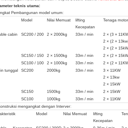
ameter teknis utama:
angkat Pembangunan model umum:
Model
Nilai Memuat
lifting
Tenaga moto
Kecepatan
ble cabin
SC200 / 200
2
×
2000kg
33m / min
2
×
(3
×
11KW
2
×
(2
×
13kw
2
× (2
×
15kW
SC150 / 150
2
×
1500kg
33m / min
2
×
(2
×
15kW
SC100 / 100
2
×
1000kg
33m / min
2
×
(2
×
11KW
in tunggal
SC200
2000kg
33m / min
3
×
11KW
2 ×
13kw
2 ×
15kW
SC150
1500kg
33m / min
2
×
15kW
SC100
1000kg
33m / min
2
×
11KW
Konstruksi mengangkat dengan Interver:
akteristik
Model
Nilai Memuat
lifting
Ten
Kecepatan