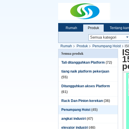
Rumah
Produk
Tentang kam
Rumah
Produk
Penumpang Hoist
IS
I
Semua produk
1
Tali ditangguhkan Platform
(72)
p
tiang naik platform pekerjaan
(55)
Ditangguhkan akses Platform
(61)
Rack Dan Pinion kerekan
(36)
Penumpang Hoist
(45)
angkat industri
(47)
elevator industri
(46)