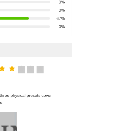
0%
0%
67%
0%
hree physical presets cover
e.