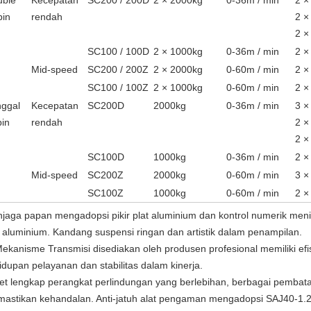
uble
Kecepatan
SC200 / 200D
2
×
2000kg
0-36m / min
2
×
bin
rendah
2
×
2
×
SC100 / 100D
2
×
1000kg
0-36m / min
2
×
Mid-speed
SC200 / 200Z
2
×
2000kg
0-60m / min
2
×
SC100 / 100Z
2
×
1000kg
0-60m / min
2
×
ggal
Kecepatan
SC200D
2000kg
0-36m / min
3
×
in
rendah
2 ×
2 ×
SC100D
1000kg
0-36m / min
2
×
Mid-speed
SC200Z
2000kg
0-60m / min
3 ×
SC100Z
1000kg
0-60m / min
2
×
jaga papan mengadopsi pikir plat aluminium dan kontrol numerik meni
t aluminium.
Kandang suspensi ringan dan artistik dalam penampilan.
Mekanisme Transmisi disediakan oleh produsen profesional memiliki efis
idupan pelayanan dan stabilitas dalam kinerja.
set lengkap perangkat perlindungan yang berlebihan, berbagai pembat
astikan kehandalan.
Anti-jatuh alat pengaman mengadopsi SAJ40-1.2