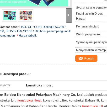
Syarat-syarat pembay
Kuantitas min Order:
Harga:
Kemasan rincian:
Gambar besar :
ISO / CE / GOST Disetujui SC200 /
200, SC150 / 150, SC100 / 100 hoist penumpang untuk
Waktu pengiriman:
pembangun
Harga terbaik
Syarat-syarat pembaya
Menyediakan kemampu
Kontak
il Deskripsi produk
konstruksi hoist
nyoroti:
an Beidou Konstruksi Pekerjaan Machinery
Co, Ltd
adalah produse
struksi Lift,
konstruksi Hoist,
konstruksi Lifter,
konstruksi Bahan lift, kon
Membangun hoist
Bahan dan People, Double Cabins
Konstruksi Lift
at