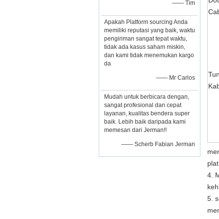
Do
—— Tim
Ca
Apakah Platform sourcing Anda
memiliki reputasi yang baik, waktu
pengiriman sangat tepat waktu,
tidak ada kasus saham miskin,
dan kami tidak menemukan kargo
da
Tun
—— Mr Carlos
Kab
Mudah untuk berbicara dengan,
sangat profesional dan cepat
layanan, kualitas bendera super
baik. Lebih baik daripada kami
memesan dari Jerman!!
—— Scherb Fabian Jerman
men
pla
4. 
keh
5. 
mem