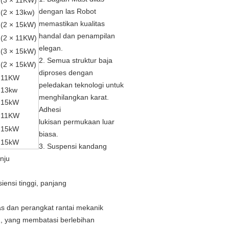
(3
×
11KW)
dengan las Robot
(2
×
13kw)
memastikan kualitas
 (2
×
15kW)
handal dan penampilan
(2
×
11KW)
elegan.
(3
×
15kW)
2. Semua struktur baja
(2
×
15kW)
diproses dengan
11KW
peledakan teknologi untuk
13kw
menghilangkan karat.
15kW
Adhesi
11KW
lukisan permukaan luar
15kW
biasa.
15kW
3. Suspensi kandang
nju
iensi tinggi, panjang
as dan perangkat rantai mekanik
, yang membatasi berlebihan