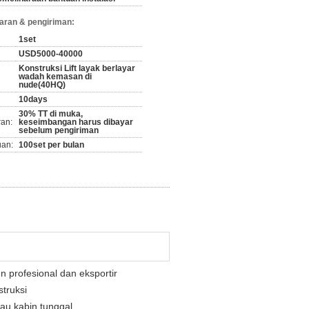
aran & pengiriman:
1set
USD5000-40000
Konstruksi Lift layak berlayar
wadah kemasan di
nude(40HQ)
10days
30% TT di muka,
ran:
keseimbangan harus dibayar
sebelum pengiriman
an:
100set per bulan
n profesional
dan eksportir
struksi
au kabin tunggal.