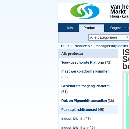
Van he
Markt
Hoog - kwali
Huis
Producten
Ongeveer o
Thuis
Producten
Passagiershijstoestel
I
Alle producten
S
Touw geschorste Platform
(72)
b
mast werkplatforms klimmen
(55)
Geschorste toegang Platform
(61)
Rek en Pignonhijstoestellen
(36)
Passagiershijstoestel
(45)
industriële lift
(47)
industriële liften
(46)