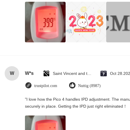
W
W*s
Saint Vincent and the Grenadines
Oct 28.20
trustpilot.com
Nuttig (8987)
"I love how the Pico 4 handles IPD adjustment. The manual
securely in place. Getting the IPD just right eliminated！