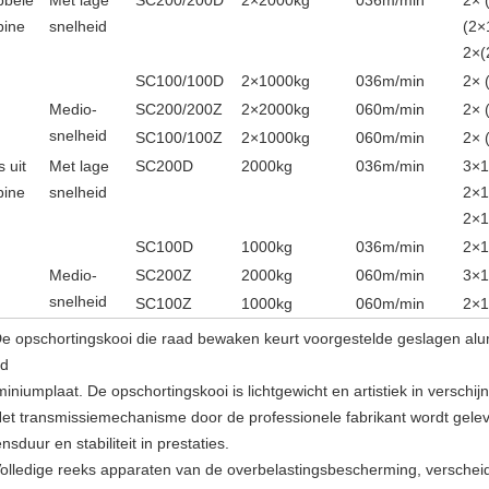
bbele
Met lage
SC200/200D
2
×2000kg
036m/min
2
×
bine
snelheid
(2
×
2
×(
SC100/100D
2
×1000kg
036m/min
2
×
Medio-
SC200/200Z
2
×2000kg
060m/min
2
×
snelheid
SC100/100Z
2
×1000kg
060m/min
2
×
s uit
Met lage
SC200D
2000kg
036m/min
3
×1
bine
snelheid
2×
2×
SC100D
1000kg
036m/min
2
×1
Medio-
SC200Z
2000kg
060m/min
3×
snelheid
SC100Z
1000kg
060m/min
2
×
e opschortingskooi die raad bewaken keurt voorgestelde geslagen alu
d
miniumplaat. De opschortingskooi is lichtgewicht en artistiek in verschijn
et transmissiemechanisme door de professionele fabrikant wordt gele
nsduur en stabiliteit in prestaties.
olledige reeks apparaten van de overbelastingsbescherming, versche