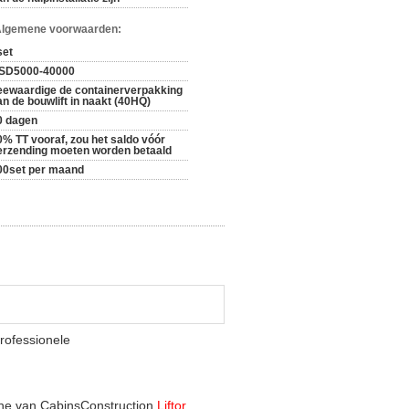
Algemene voorwaarden:
set
SD5000-40000
eewaardige de containerverpakking
an de bouwlift in naakt (40HQ)
0 dagen
0% TT vooraf, zou het saldo vóór
erzending moeten worden betaald
00set per maand
rofessionele
ine van CabinsConstruction
Liftor
.