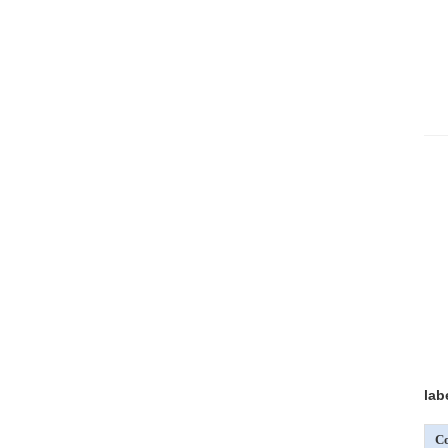
lab
Co