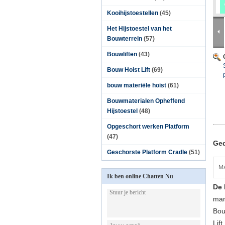
Kooihijstoestellen
(45)
Het Hijstoestel van het
Bouwterrein
(57)
Bouwliften
(43)
Bouw Hoist Lift
(69)
bouw materiële hoist
(61)
Bouwmaterialen Opheffend
Hijstoestel
(48)
Opgeschort werken Platform
(47)
Ged
Geschorste Platform Cradle
(51)
Ma
Ik ben online Chatten Nu
De 
man
Bou
Lif