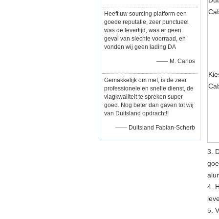
Du
Ca
Heeft uw sourcing platform een
goede reputatie, zeer punctueel
was de levertijd, was er geen
geval van slechte voorraad, en
vonden wij geen lading DA
—— M. Carlos
Kie
Gemakkelijk om met, is de zeer
Ca
professionele en snelle dienst, de
vlagkwaliteit te spreken super
goed. Nog beter dan gaven tot wij
van Duitsland opdracht!!
—— Duitsland Fabian-Scherb
3.
D
goe
alu
4.
H
leve
5.
V