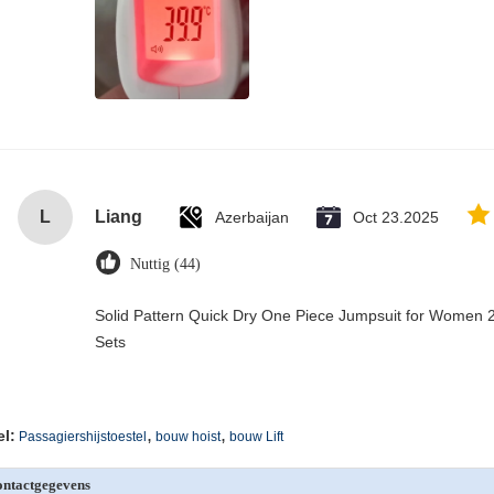
L
Liang
Azerbaijan
Oct 23.2025
Nuttig (44)
Solid Pattern Quick Dry One Piece Jumpsuit for Wome
Sets
,
,
el:
Passagiershijstoestel
bouw hoist
bouw Lift
ntactgegevens