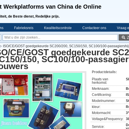
t Werkplatforms van China de Online
teit, de Beste dienst, Redelijke prijs.
ns
Fabrieksreis
Kwaliteitscontrole
Contacteer ons
Vraag e
ISO/CE/GOST goedgekeurde SC200/200, SC150/150, SC100/100-passagiershijs
SO/CE/GOST goedgekeurde SC2
C150/150, SC100/100-passagiers
ouwers
Productdetails:
Plaats van
S
herkomst:
Merknaam:
B
Certificering:
I
Modelnummer:
S
kleur:
R
Motormacht:
3
Voltage&Frequency:
3
D
Service:
va