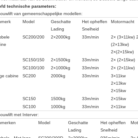
fd technische parameters:
ouwlift van gemeenschappelijke modellen:
nmerk
Model
Geschatte
Het opheffen
Motormacht
Lading
Snelheid
bbele
SC200/200
2
×2000kg
33m/min
2
×
(3
×11kw
) 
ine
(2
×13kw
)
2
×(2×15kw
)
SC150/150
2
×1500kg
33m/min
2
×
(2
×15kw
)
SC100/100
2
×1000kg
33m/min
2
×
(2
×11kw
)
ge cabine
SC200
2000kg
33m/min
3
×11kw
2×13kw
2×15kw
SC150
1500kg
33m/min
2
×15kw
SC100
1000kg
33m/min
2
×11kw
ouwlift met Interver:
nmerken
Model
Geschatte
Het opheffen
Mot
Lading
Snelheid