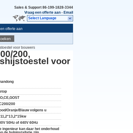
Sales & Support
86-199-1828-3344
Vraag een offerte aan
-
Email
Select Language
en offerte aan
Zoeken
toestel voor bouwers
00/200,
hijstoestel voor
handong
etop
SO,CE,GOST
C200/200
ood/Oranje/Blauw volgens u
*11,2*13,2*15kw
80V 50Hz of 440V 60Hz
e ingenieur kan daar het onderhoud
n de hulpinstallatie zijn