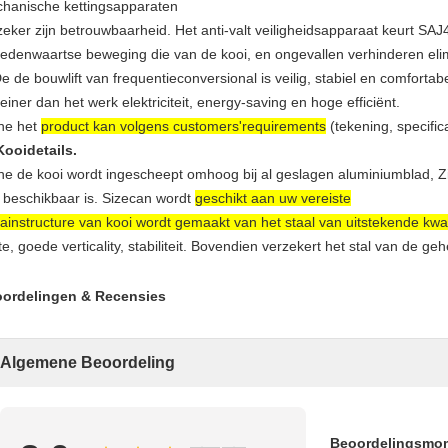
hanische kettingsapparaten
zeker zijn betrouwbaarheid. Het anti-valt veiligheidsapparaat keurt SA
edenwaartse beweging die van de kooi, en ongevallen verhinderen eli
e de bouwlift van frequentieconversional is veilig, stabiel en comfortabe
leiner dan het werk elektriciteit, energy-saving en hoge efficiënt.
he het
product kan volgens customers'requirements
(tekening, specific
Kooidetails.
he de kooi wordt ingescheept omhoog bij al geslagen aluminiumblad, 
 beschikbaar is. Sizecan wordt
geschikt aan uw vereiste
ainstructure van kooi wordt gemaakt van het staal van uitstekende kwal
te, goede verticality, stabiliteit. Bovendien verzekert het stal van de geh
ordelingen & Recensies
Algemene Beoordeling
Beoordelingsmo