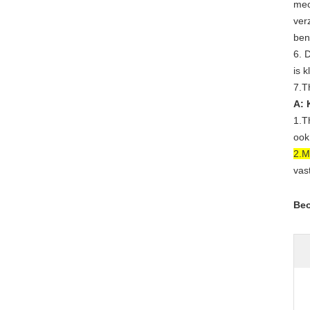
mec
ver
ben
6.
D
is k
7.T
A: 
1.T
ook
2.M
vas
Beo