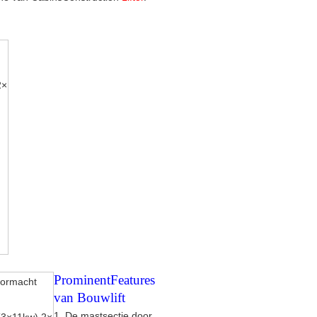
2
×
ProminentFeatures
ormacht
van Bouwlift
1.
De mastsectie door