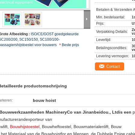
Betalen & Verzenden 
Min. bestelaantal:
1
Prijs:
U
Z
Verpakking Details:
v
Grote Afbeelding :
ISO/CE/GOST goedgekeurde
SC200/200, SC150/150, SC100/100-
Levertijd:
1
passagiershijstoestel voor bouwers
Beste prijs
3
Betalingscondities:
v
Levering vermogen:
1
Contact
etailleerde productomschrijving
bouw hoist
rkeren:
Bouwwerkzaamheden MachineryCo van Jinanbeidou., Ltdis een
p
ufacturerandexporteur van
wlift,
Bouwhijstoestel
, Bouwheftoestel, Bouwmaterialenlift, Bouw
t, het Materiaal van de Bouwhoistfor en Mensen, de Dubbele Enige cab