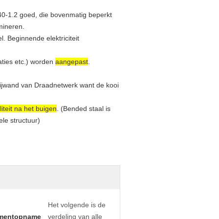
J40-1.2 goed, die bovenmatig beperkt
mineren.
l. Beginnende elektriciteit
aties etc.) worden
aangepast
.
Zijwand van Draadnetwerk want de kooi
iteit na het buigen
. (Bended staal is
ele structuur)
Het volgende is de
mentopname
verdeling van alle