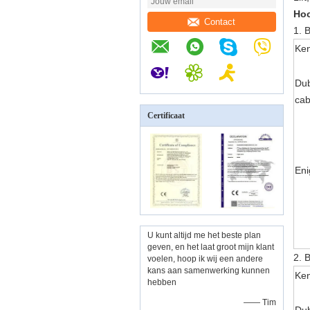
Hoo
Contact
1.
B
Ke
Du
cab
Certificaat
Eni
U kunt altijd me het beste plan
geven, en het laat groot mijn klant
2.
B
voelen, hoop ik wij een andere
kans aan samenwerking kunnen
Ke
hebben
—— Tim