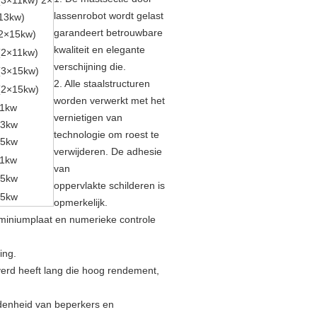
(3
×11kw
) 2
×
lassenrobot wordt gelast
13kw
)
garandeert betrouwbare
2×15kw
)
kwaliteit en elegante
(2
×11kw
)
verschijning die.
(3
×15kw
)
2.
Alle staalstructuren
(2
×15kw
)
worden verwerkt met het
1kw
vernietigen van
13kw
technologie om roest te
15kw
verwijderen. De adhesie
1kw
van
15kw
oppervlakte schilderen is
15kw
opmerkelijk.
miniumplaat en numerieke controle
ing.
verd heeft lang die hoog rendement,
idenheid van beperkers en