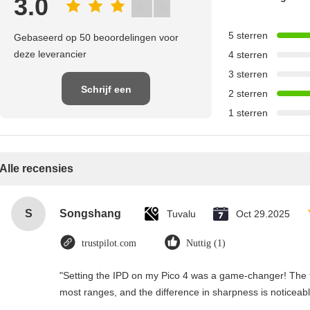
3.0
5 sterren
Gebaseerd op 50 beoordelingen voor
deze leverancier
4 sterren
3 sterren
Schrijf een
2 sterren
1 sterren
recensie
Alle recensies
S
Songshang
Tuvalu
Oct 29.2025
trustpilot.com
Nuttig (1)
"Setting the IPD on my Pico 4 was a game-changer! The t
most ranges, and the difference in sharpness is noticeabl