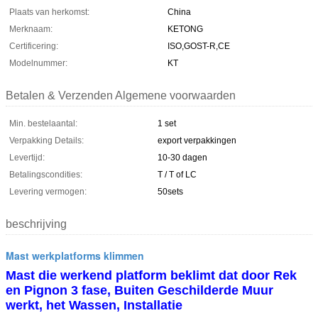
Plaats van herkomst:
China
Merknaam:
KETONG
Certificering:
ISO,GOST-R,CE
Modelnummer:
KT
Betalen & Verzenden Algemene voorwaarden
Min. bestelaantal:
1 set
Verpakking Details:
export verpakkingen
Levertijd:
10-30 dagen
Betalingscondities:
T / T of LC
Levering vermogen:
50sets
beschrijving
Mast werkplatforms klimmen
Mast die werkend platform beklimt dat door Rek
en Pignon 3 fase, Buiten Geschilderde Muur
werkt, het Wassen, Installatie