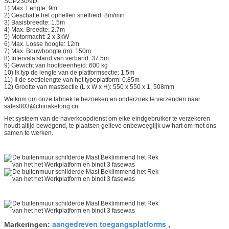
SCP230/9D:
1) Max. Lengte: 9m
2) Geschatte het opheffen snelheid: 8m/min
3) Basisbreedte: 1.5m
4) Max. Breedte: 2.7m
5) Motormacht: 2 x 3kW
6) Max. Losse hoogte: 12m
7) Max. Bouwhoogte (m): 150m
8) Intervalafstand van verband: 37.5m
9) Gewicht van hoofdeenheid: 600 kg
10) Ik typ de lengte van de platformsectie: 1.5m
11) II de sectielengte van het typeplatform: 0.85m
12) Grootte van mastsectie (L x W x H): 550 x 550 x 1, 508mm
Welkom om onze fabriek te bezoeken en onderzoek te verzenden naar
sales003@chinaketong.cn
Het systeem van de naverkoopdienst om elke eindgebruiker te verzekeren
houdt altijd bewegend, te plaatsen gelieve onbeweeglijk uw hart om met ons
samen te werken.
aangedreven toegangsplatforms
Markeringen:
,