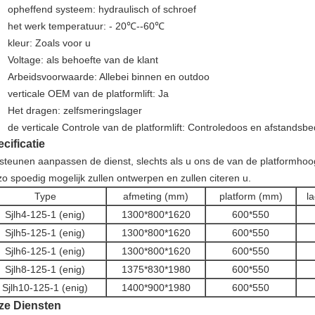
opheffend systeem: hydraulisch of schroef
het werk temperatuur: - 20℃--60℃
kleur: Zoals voor u
Voltage: als behoefte van de klant
Arbeidsvoorwaarde: Allebei binnen en outdoo
verticale OEM van de platformlift: Ja
Het dragen: zelfsmeringslager
de verticale Controle van de platformlift: Controledoos en afstandsbe
cificatie
 steunen aanpassen de dienst, slechts als u ons de van de platformhoogt
 zo spoedig mogelijk zullen ontwerpen en zullen citeren u.
Type
afmeting (mm)
platform (mm)
l
Sjlh4-125-1 (enig)
1300*800*1620
600*550
Sjlh5-125-1 (enig)
1300*800*1620
600*550
Sjlh6-125-1 (enig)
1300*800*1620
600*550
Sjlh8-125-1 (enig)
1375*830*1980
600*550
Sjlh10-125-1 (enig)
1400*900*1980
600*550
ze Diensten