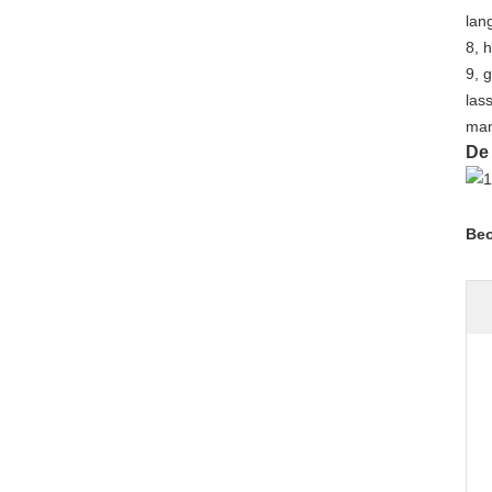
lan
8, 
9, 
las
man
De
Beo