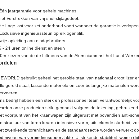
 Één jaargarantie voor gehele machines.
het Verstrekken van vrij snel-slijtagedeel.
 de Lage last voor zet onderhoud voort wanneer de garantie is verlopen
 Exclusieve ingenieurssteun op elk ogenblik.
 vrije opleiding aan eindgebruikers.
6 - 24 uren online dienst en steun
ordelen
NEWORLD gebruikt geheel het gerolde staal van nationaal groot ijzer en 
alle gerold staal, lassende materiële en zeer belangrijke materialen w
vervoeren
ons bedrijf hebben een sterk en professioneel team verantwoordelijk v
worden onze producten strikt gemaakt volgens de tekening, gebruikend
het voorpunt van het kraanwapen zijn uitgerust met bovendien anti-sche
de structuur van toren keuren intensieve vorm, uitstekende starheid, z
het zwenkende torenlichaam en de standaardsectie worden verwerkt do
d niveau van verbindingsoppervlakte. Uitstekende stabiliteit, weinig s