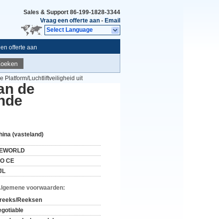
Sales & Support
86-199-1828-3344
Vraag een offerte aan
-
Email
Select Language
en offerte aan
Zoeken
latform/Luchtliftveiligheid uit
an de
nde
hina (vasteland)
EWORLD
SO CE
JL
Algemene voorwaarden:
 reeks/Reeksen
egotiable