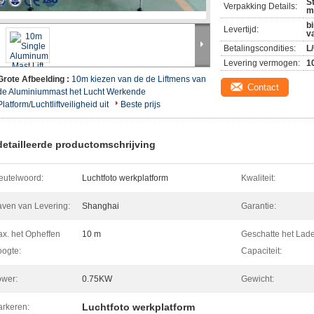
S
Verpakking Details:
m
b
Levertijd:
v
Betalingscondities:
L
Levering vermogen:
1
Grote Afbeelding :
10m kiezen van de de Liftmens van
Contact
de Aluminiummast het Lucht Werkende
Platform/Luchtliftveiligheid uit
Beste prijs
etailleerde productomschrijving
eutelwoord:
Luchtfoto werkplatform
Kwaliteit:
ven van Levering:
Shanghai
Garantie:
x. het Opheffen
10 m
Geschatte het Lad
ogte:
Capaciteit:
wer:
0.75KW
Gewicht:
Luchtfoto werkplatform
rkeren: