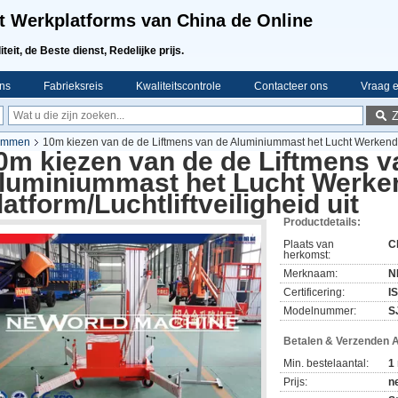
t Werkplatforms van China de Online
teit, de Beste dienst, Redelijke prijs.
ns
Fabrieksreis
Kwaliteitscontrole
Contacteer ons
Vraag e
limmen
10m kiezen van de de Liftmens van de Aluminiummast het Lucht Werkende P
0m kiezen van de de Liftmens v
luminiummast het Lucht Werke
latform/Luchtliftveiligheid uit
Productdetails:
Plaats van
C
herkomst:
Merknaam:
N
Certificering:
I
Modelnummer:
S
Betalen & Verzenden 
Min. bestelaantal:
1
Prijs:
n