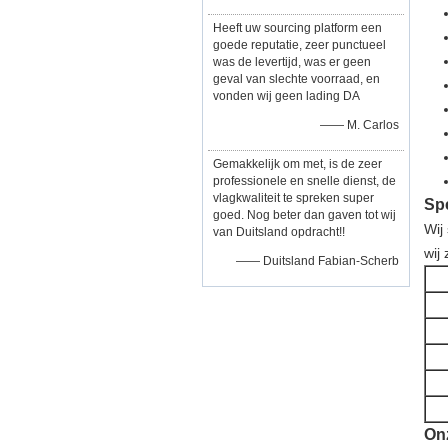
Heeft uw sourcing platform een
goede reputatie, zeer punctueel
was de levertijd, was er geen
geval van slechte voorraad, en
vonden wij geen lading DA
—— M. Carlos
Gemakkelijk om met, is de zeer
professionele en snelle dienst, de
vlagkwaliteit te spreken super
Spe
goed. Nog beter dan gaven tot wij
Wij
van Duitsland opdracht!!
wij
—— Duitsland Fabian-Scherb
On