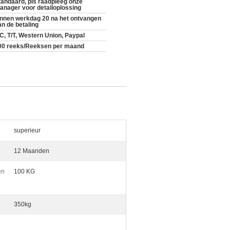
tandaard, pls raadpleeg onze
anager voor detailoplossing
innen werkdag 20 na het ontvangen
an de betaling
/C, T/T, Western Union, Paypal
00 reeks/Reeksen per maand
superieur
12 Maanden
en
100 KG
350kg