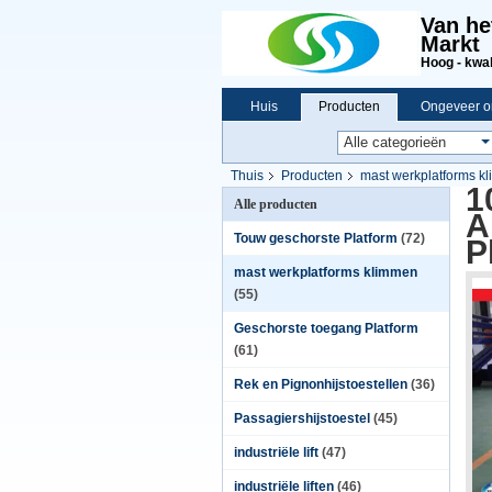
Van he
Markt
Hoog - kwali
Huis
Producten
Ongeveer o
Thuis
Producten
mast werkplatforms k
1
Alle producten
A
Touw geschorste Platform
(72)
P
mast werkplatforms klimmen
(55)
Geschorste toegang Platform
(61)
Rek en Pignonhijstoestellen
(36)
Passagiershijstoestel
(45)
industriële lift
(47)
industriële liften
(46)