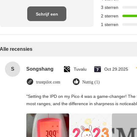
3 sterren
Schrijf een
2 sterren
1 sterren
recensie
Alle recensies
S
Songshang
Tuvalu
Oct 29.2025
trustpilot.com
Nuttig (1)
"Setting the IPD on my Pico 4 was a game-changer! The t
most ranges, and the difference in sharpness is noticeabl