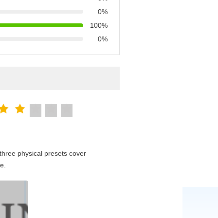
0%
100%
0%
hree physical presets cover
e.