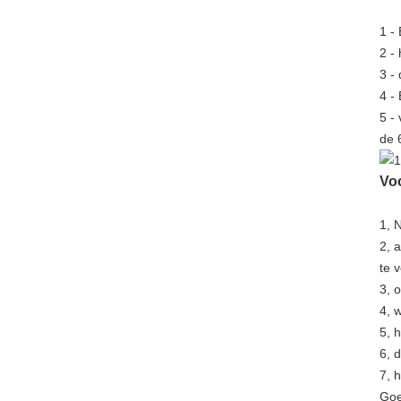
1 -
2 - 
3 -
4 -
5 -
de 
Vo
1, 
2, 
te 
3, 
4, 
5, 
6, 
7, 
Goe