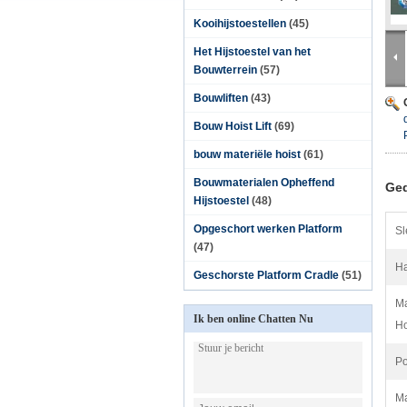
Kooihijstoestellen
(45)
Het Hijstoestel van het
Bouwterrein
(57)
Bouwliften
(43)
Bouw Hoist Lift
(69)
bouw materiële hoist
(61)
Bouwmaterialen Opheffend
Ged
Hijstoestel
(48)
Opgeschort werken Platform
Sl
(47)
Ha
Geschorste Platform Cradle
(51)
Ma
Ik ben online Chatten Nu
Ho
Po
Ma