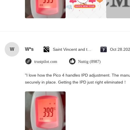
W
W*s
Saint Vincent and the Grenadines
Oct 28.20
trustpilot.com
Nuttig (8987)
"I love how the Pico 4 handles IPD adjustment. The manual
securely in place. Getting the IPD just right eliminated！