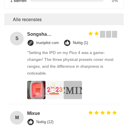
1 sterren
0%
Alle recensies
Songshang
S
trustpilot.com
Nuttig (1)
"Setting the IPD on my Pico 4 was a game-
changer! The three physical presets cover most
ranges, and the difference in sharpness is
noticeable.
Mixue
M
Nuttig (12)