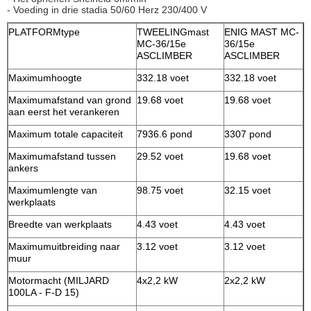
- Voeding in drie stadia 50/60 Herz 230/400 V
PLATFORMtype
TWEELINGmast
ENIG MAST MC-
MC-36/15e
36/15e
ASCLIMBER
ASCLIMBER
Maximumhoogte
332.18 voet
332.18 voet
Maximumafstand van grond
19.68 voet
19.68 voet
aan eerst het verankeren
Maximum totale capaciteit
7936.6 pond
3307 pond
Maximumafstand tussen
29.52 voet
19.68 voet
ankers
Maximumlengte van
98.75 voet
32.15 voet
werkplaats
Breedte van werkplaats
4.43 voet
4.43 voet
Maximumuitbreiding naar
3.12 voet
3.12 voet
muur
Motormacht (MILJARD
4x2,2 kW
2x2,2 kW
100LA - F-D 15)