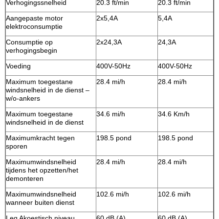
Verhogingssnelheid
20.3 ft/min
20.3 ft/min
Aangepaste motor
2x5,4A
5,4A
elektroconsumptie
Consumptie op
2x24,3A
24,3A
verhogingsbegin
Voeding
400V-50Hz
400V-50Hz
Maximum toegestane
28.4 mi/h
28.4 mi/h
windsnelheid in de dienst –
w/o-ankers
Maximum toegestane
34.6 mi/h
34.6 Km/h
windsnelheid in de dienst
Maximumkracht tegen
198.5 pond
198.5 pond
sporen
Maximumwindsnelheid
28.4 mi/h
28.4 mi/h
tijdens het opzetten/het
demonteren
Maximumwindsnelheid
102.6 mi/h
102.6 mi/h
wanneer buiten dienst
Leq Akoestisch niveau
60 dB (A)
60 dB (A)