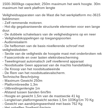
1500-3600kgs capaciteit; 250m maximum het werk hoogte. 30m
maximum het werk platfrom lengte
Veiligheidsapparaten van de Mast die het werkplatform mc-3615
beklimmen:
- Zelf remmende motoren.
- Hot-dip gegalvaniseerde structurele elementen voor een lange
duur.
- De dubbele schakelaars van de veiligheidsgrens op en neer
- Veiligheidskoppelingen op toegangspoorten
- Audioreisalarm
- De hefbomen van de basis nivellerende schroef met
veiligheidssloten
- Sectie van de veiligheids de hoogste mast met onderbroken rek
- Fasecontrole en over lasten elektrobescherming
- Tweelingmast automatisch zelf nivellerend apparaat
- Noodsituatie Geen apparaat van de machts handafdaling
- De Knoop van het noodsituatieeinde
- De Rem van het noodsituatievalscherm.
Technische Beschrijving:
- Maximum Gewicht 250m
- Platformbreedte 1,3m
- Uitbreidingenlengte 1m
- Afstand tussen banden 6m/9m
- Hoogte en gewicht 1,5m van de mastsectie 41 kg
- Lengte/van platformgewicht secties 1,5m 103Kg/1m 70 Kg
- Gewicht van aandrijvingseenheid met basis 762 Kg
- Het opheffen Snelheid 6m/min