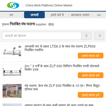
China Work Platforms Online Market
घर
उत्पादों
हमारे बारे में
कारखाना भ्रमण
>>
निलंबित मंच पालना
गुणवत्ता
supplier.
(51)
अस्थायी रूप से लहरा LTD6.3 के साथ मंच पालना ZLP630
निलंबित स्थापित
हमसे संपर्क करें
2m * 3 वर्गों के साथ ZLP 630 लिफ्टिंग निलंबित रस्सी प्लेटफार्म
निर्माण ट्रक
हमसे संपर्क करें
मंच पालना, केज मंच ZLP 630 निलंबित 8-10 एम / मिनट विद्युत
एरियल रूफ
हमसे संपर्क करें
आयरन काउंटर के साथ ऊंची इमारत को ऊपर उठाने का काम