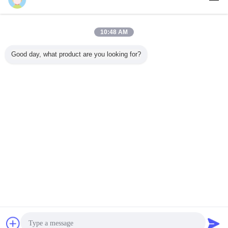
हमसे संपर्क करें
गर्म जस्ती निलंबित मंच पालना 3 वर्गों ऊंची इमारत
10:48 AM
हमसे संपर्क करें
Good day, what product are you looking for?
1 / 6
भाषा बदलें
s
Hindi
होम
|
हमारे बारे में
|
संपर्क करें
|
साइटमैप
|
गोपनीयता नीति
डेस्कटॉप देखें
Copyright © 2015 - 2025 China Work Platforms Online Market.
All rights reserved. Developed by
ECER
चैट
एक बोली का अनुरोध