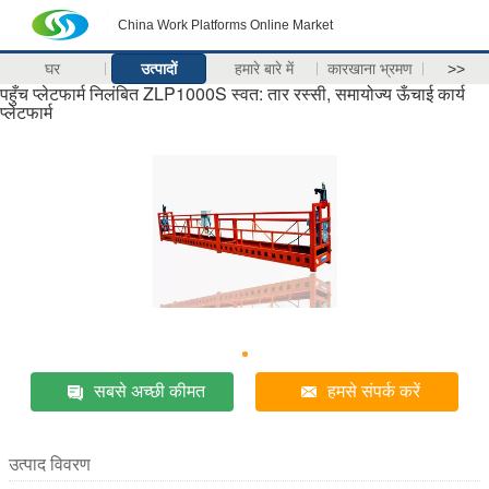
China Work Platforms Online Market
घर
उत्पादों
हमारे बारे में
कारखाना भ्रमण
>>
पहुँच प्लेटफार्म निलंबित ZLP1000S स्वत: तार रस्सी, समायोज्य ऊँचाई कार्य
प्लेटफार्म
सबसे अच्छी कीमत
हमसे संपर्क करें
उत्पाद विवरण