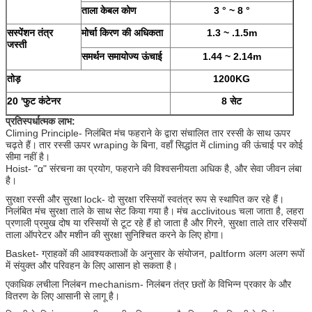
ताला केबल कोण
3 ° ~ 8 °
सस्पेंशन तंत्र
मोर्चा किरण की अधिकता
1.3 ~ .1.5m
जस्ती
समर्थन समायोज्य ऊंचाई
1.44 ~ 2.14m
तोड़
1200KG
20
'फुट
कंटेनर
8 सेट
प्रतिस्पर्धात्मक लाभ:
Climing Principle- निलंबित मंच फहराने के द्वारा संचालित तार रस्सी के साथ ऊपर
चढ़ते हैं।
तार रस्सी ऊपर wraping के बिना, वहाँ सिद्धांत में climing की ऊंचाई पर कोई
सीमा नहीं है।
Hoist- "α" संरचना का प्रयोग, फहराने की विश्वसनीयता अधिक है, और सेवा जीवन लंबा
है।
सुरक्षा रस्सी और सुरक्षा lock- दो सुरक्षा रस्सियों स्वतंत्र रूप से स्थापित कर रहे हैं।
निलंबित मंच सुरक्षा ताले के साथ सेट किया गया है।
मंच acclivitous चला जाता है, लहरा
प्रणाली प्रमुख दोष या रस्सियों से टूट रहे हैं हो जाता है और गिरने, सुरक्षा ताले तार रस्सियों
ताला ऑपरेटर और मशीन की सुरक्षा सुनिश्चित करने के लिए होगा।
Basket- ग्राहकों की आवश्यकताओं के अनुसार के संयोजन, paltform अलग अलग रूपों
में संयुक्त और परिवहन के लिए आसान हो सकता है।
एकाधिक लचीला निलंबन mechanism- निलंबन तंत्र छतों के विभिन्न प्रकार के और
वितरण के लिए आसानी से लागू है।