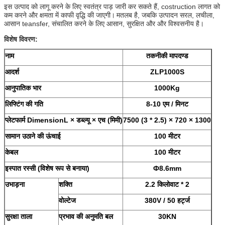
इस उत्पाद को लागू करने के लिए स्वतंत्र पाड़ जारी कर सकते हैं, costruction लागत को
कम करने और क्षमता में काफी वृद्धि की जाएगी।
मतलब है, जबकि उत्पादन सरल, लचीला,
आसान teansfer, संचालित करने के लिए आसान, सुरक्षित और और विश्वसनीय है।
विशेष विवरण:
नाम
तकनीकी मापदण्ड
आदर्श
ZLP1000S
आनुपातिक भार
1000Kg
लिफ्टिंग की गति
8-10 एम / मिनट
प्लेटफार्म DimensionL × डब्ल्यू × एच (मिमी)
7500 (3 * 2.5) × 720 × 1300
सामान उठाने की ऊंचाई
100 मीटर
केबल
100 मीटर
इस्पात रस्सी (विशेष रूप से बनाया)
Ф8.6mm
उभाड़ना
शक्ति
2.2 किलोवाट * 2
वोल्टेज
380V / 50 हर्ट्ज
सुरक्षा ताला
प्रभाव की अनुमति बल
30KN