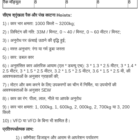
रैक मॉड्यूल
8
8
8
8
सीएच श्रृंखला रैक और पंख काटना Hoists:
1)।
कार भार क्षमता: 1000 किलो ~ 3200kg;
2)।
लिफ्टिंग की गति: 33M / मिनट, 0 ~ 40 / मिनट, 0 ~ 60 मीटर / मिनट;
3)।
अनुरोध पर ऊंचाई उठाने की वृद्धि हुई;
4)।
मस्त अनुभाग: रंगा या गर्म डूबा जस्ता
5)।
कार: डबल कार
6)।
अनुशंसित कार आंतरिक आयाम (एल * डब्ल्यू एच): 3 * 1.3 * 2.5 मीटर, 3 * 1.4 *
2.5 मीटर, 3 * 1.5 * 2.5 मीटर, 3.2 * 1.5 * 2.5 मीटर, 3.6 * 1.5 * 2.5 मी, की
आवश्यकताओं के अनुसार ग्राहकों की;
7)।
मोटर और कम करने के लिए उपकरणों का चीन में निर्मित, या उपयोगों की
आवश्यकताओं के अनुसार SEW
8)।
कार का रंग: पीला, लाल, नीले या आपके अनुरोध
9)।
कार भार क्षमता: 1, 000kg, 1, 600kg, 2, 000kg, 2, 700kg या 3, 200
किलो
10)।
VFD या VFD के बिना भी शामिल है।
प्रतिस्पर्धात्मक लाभ:
1)।
कॉम्पैक्ट डिजाइन और आराम से आपरेशन पर्यावरण