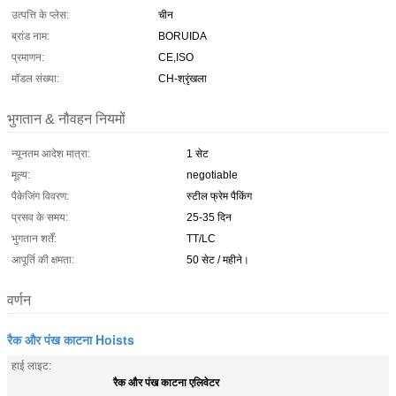
उत्पत्ति के प्लेस:
चीन
ब्रांड नाम:
BORUIDA
प्रमाणन:
CE,ISO
मॉडल संख्या:
CH-श्रृंखला
भुगतान & नौवहन नियमों
न्यूनतम आदेश मात्रा:
1 सेट
मूल्य:
negotiable
पैकेजिंग विवरण:
स्टील फ्रेम पैकिंग
प्रसव के समय:
25-35 दिन
भुगतान शर्तें:
TT/LC
आपूर्ति की क्षमता:
50 सेट / महीने।
वर्णन
रैक और पंख काटना Hoists
हाई लाइट:
रैक और पंख काटना एलिवेटर