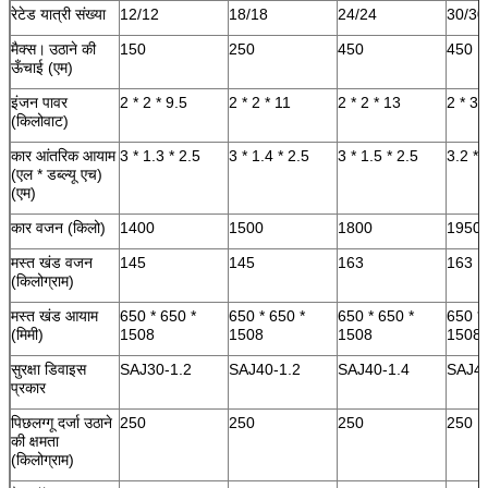
रेटेड यात्री संख्या
12/12
18/18
24/24
30/30
मैक्स।
उठाने की
150
250
450
450
ऊँचाई (एम)
इंजन पावर
2 * 2 * 9.5
2 * 2 * 11
2 * 2 * 13
2 * 3 
(किलोवाट)
कार आंतरिक आयाम
3 * 1.3 * 2.5
3 * 1.4 * 2.5
3 * 1.5 * 2.5
3.2 * 
(एल * डब्ल्यू एच)
(एम)
कार वजन (किलो)
1400
1500
1800
1950
मस्त खंड वजन
145
145
163
163
(किलोग्राम)
मस्त खंड आयाम
650 * 650 *
650 * 650 *
650 * 650 *
650 *
(मिमी)
1508
1508
1508
1508
सुरक्षा डिवाइस
SAJ30-1.2
SAJ40-1.2
SAJ40-1.4
SAJ40
प्रकार
पिछलग्गू दर्जा उठाने
250
250
250
250
की क्षमता
(किलोग्राम)