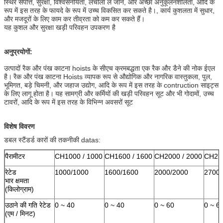
स्थिर संपत्ति, सुरक्षा, विश्वसनीयता, लचीला ले जाने, और अच्छा अनुकूलनशीलता, आदि के
रूप में इस तरह के फायदे के रूप में उच्च विकसित कर सकते है।, कार्य कुशलता में सुधार,
और मजदूरों के लिए काम कर तीव्रता को कम कर सकते हैं।
यह कुशल और सुरक्षा खड़ी परिवहन उपकरण है
अनुप्रयोगों:
उत्पादों रैक और पंख काटना hoists के सीएच क्रमबद्धता एक रैक और डैने की नोक ईएल
है।
रैक और पंख काटना Hoists व्यापक रूप से औद्योगिक और नागरिक वास्तुकला, पुल,
भूमिगत, बड़े चिमनी, और जहाज उद्योग, आदि के रूप में इस तरह के contruction साइट्स
के लिए लागू होता है।
यह सामग्री और कर्मियों की खड़ी परिवहन सूट और भी गोदामों, उच्च
टावरों, आदि के रूप में इस तरह के विभिन्न अवसरों सूट
विशेष विवरण
डबल स्टैंडर्ड कारों की तकनीकी datas:
पैरामीटर
CH1000 / 1000
CH1600 / 1600
CH2000 / 2000
CH270
रेटेड
1000/1000
1600/1600
2000/2000
2700/
भार क्षमता
(किलोग्राम)
उठाने की गति रेटेड
0 ~ 40
0 ~ 40
0 ~ 60
0 ~ 6
(एम / मिनट)