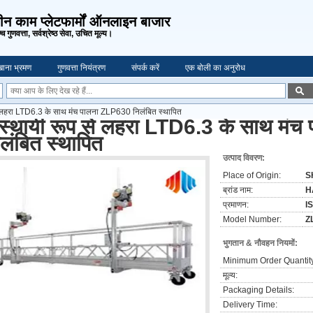
ीन काम प्लेटफार्मों ऑनलाइन बाजार
च गुणवत्ता, सर्वश्रेष्ठ सेवा, उचित मूल्य।
ाना भ्रमण
गुणवत्ता नियंत्रण
संपर्क करें
एक बोली का अनुरोध
 लहरा LTD6.3 के साथ मंच पालना ZLP630 निलंबित स्थापित
स्थायी रूप से लहरा LTD6.3 के साथ मं
लंबित स्थापित
उत्पाद विवरण:
Place of Origin:
S
ब्रांड नाम:
H
प्रमाणन:
I
Model Number:
Z
भुगतान & नौवहन नियमों:
Minimum Order Quantit
मूल्य:
Packaging Details:
Delivery Time: