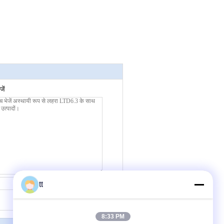
ें
tt
संपर्क करें
8:33 PM