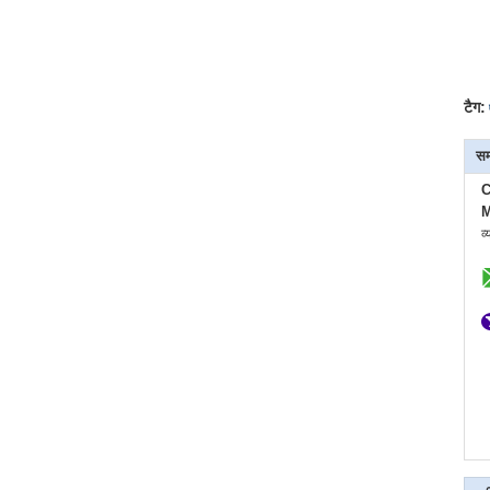
टैग:
सम
C
M
व्