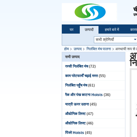
च
उच्
घर
उत्पादों
हमारे बारे में
कारख
होम
उत्पाद
निलंबित मंच पालना
अस्थायी रूप से
अ
सभी उत्पाद
नि
रस्सी निलंबित मंच
(72)
काम प्लेटफार्मों चढ़ाई मस्त
(55)
निलंबित पहुँच मंच
(61)
रैक और पंख काटना Hoists
(36)
यात्री ऊपर उठाना
(45)
औद्योगिक लिफ्ट
(47)
औद्योगिक लिफ्ट
(46)
पिंजरे Hoists
(45)