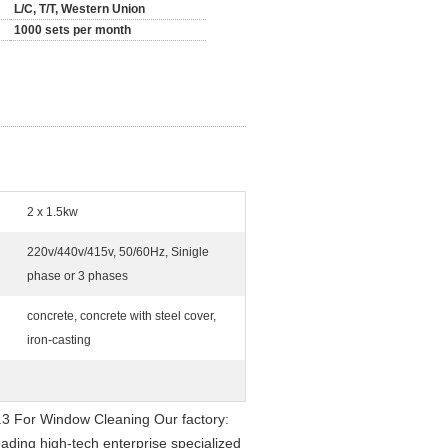
L/C, T/T, Western Union
1000 sets per month
2 x 1.5kw
220v/440v/415v, 50/60Hz, Sinigle
phase or 3 phases
concrete, concrete with steel cover,
iron-casting
.3 For Window Cleaning Our factory:
eading high-tech enterprise specialized