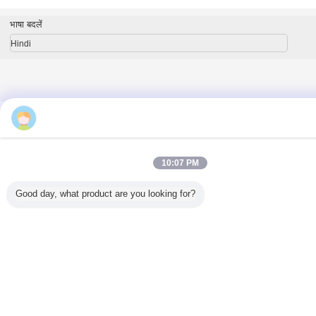
भाषा बदलें
Hindi
होम
|
हमारे बारे में
|
संपर्क करें
|
साइटमैप
|
गोपनीयता नीति
डेस्कटॉप देखें
Copyright © 2015 - 2026 China Work Platforms Online Market.
All rights reserved. Developed by
ECER
10:07 PM
Good day, what product are you looking for?