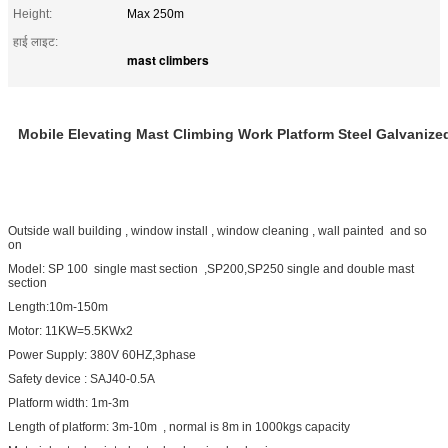
Height:
Max 250m
हाई लाइट:
mast climbers
Mobile Elevating Mast Climbing Work Platform Steel Galvanize
Outside wall building , window install , window cleaning , wall painted and so
on
Model: SP 100 single mast section ,SP200,SP250 single and double mast
section
Length:10m-150m
Motor: 11KW=5.5KWx2
Power Supply: 380V 60HZ,3phase
Safety device : SAJ40-0.5A
Platform width: 1m-3m
Length of platform: 3m-10m , normal is 8m in 1000kgs capacity