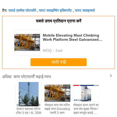
पावर्ड एक्सेस प्लेटफॉर्म
मास्ट क्लाइम्बिंग इक्विपमेंट
मास्ट क्लाइम्बर्स
टैग:
,
,
सबसे उत्तम प्रतिदान प्राप्त करें
Mobile Elevating Mast Climbing
Work Platform Steel Galvanized 3
Phase
MOQ：
1set
जारी रखें
काम प्लेटफार्मों चढ़ाई मस्त
अधिक
टर एकल
दूरसंचार टावर स्वयं के
मोबाइल काम मंच स्टील
मोबाइल ऊपर उठाने का
एल्युमिनियम
 मस्त लिफ्ट
प्रकार सहायक एंटीना
चढ़ाई मस्त Elevating
काम मंच सुरक्षा सिंगल /
मस्त पर्वतार
म प्लेटफार्म
टॉवर 3 एल / 4L 30M
जस्ती 3 चरण
डबल मस्तूल हवाई काम
पाड़ प्रणालि
फ्ट सुरक्षा
प्लेटफार्म